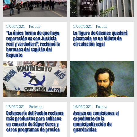
17/06/2021
Politica
17/06/2021
Politica
“La única forma de que haya
La figura de Güemes quedará
reparación es con Justicia
plasmada en un billete de
real y verdadera”, reclamó la
circulación legal
hermana del capitán del
Repunte
17/06/2021
Sociedad
16/06/2021
Politica
Defensoría del Pueblo reclama
Avanza en comisiones el
más productos para celíacos
expediente de la
en canasta de Súper Cerca y
municipalización de
otros programas de precios
guardavidas