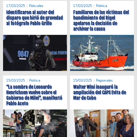
17/03/2025
Policiales
17/03/2025
Politica
Identificaron al autor del
Familiares de las víctimas del
disparo que hirió de gravedad
hundimiento del Rigel
al fotógrafo Pablo Grillo
apelaron la decisión de
archivar la causa
15/03/2025
Politica
15/03/2025
Regionales
“La sombra de Leonardo
Walter Wini inauguró la
Henrichsen vuelve sobre el
ampliación del CAPS Evita de
Gobierno de Milei”, manifestó
Mar de Cobo
Pablo Aceto