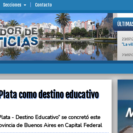
Secciones
Contacto
ÚLTIMA
23/07/
“La vi
23/07/
El Min
fábric
Plata
23/07/
Se pre
educat
Plata como destino educativo
23/07/
El par
harina
lata - Destino Educativo” se concretó este
23/07/
“Es un
ovincia de Buenos Aires en Capital Federal