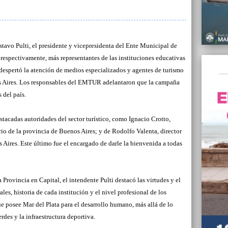
23/07/
“Yo tr
que r
partic
mapa p
tavo Pulti, el presidente y vicepresidenta del Ente Municipal de
espectivamente, más representantes de las instituciones educativas
22/07/
La Def
despertó la atención de medios especializados y agentes de turismo
interv
 Aires. Los responsables del EMTUR adelantaron que la campaña
noctu
 del país.
22/07/
Declar
stacadas autoridades del sector turístico, como Ignacio Crotto,
Federi
io de la provincia de Buenos Aires; y de Rodolfo Valenta, director
22/07/
 Aires. Este último fue el encargado de darle la bienvenida a todas
Duhald
ganó y
22/07/
 Provincia en Capital, el intendente Pulti destacó las virtudes y el
El EMD
les, historia de cada institución y el nivel profesional de los
locale
ue posee Mar del Plata para el desarrollo humano, más allá de lo
rdes y la infraestructura deportiva.