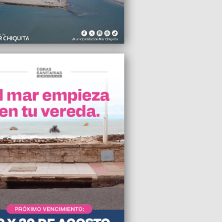
2008 10:05
abajo para que la ciudad y la provincia
epresento logren una mayor
ipación en el espectro económico del
olítico nacional”
2008 23:51
ensoría del Pueblo de la Nación
iene por cuestionamientos a la
rnidad marplatense
2008 21:28
an “Ciudadano Ilustre” al empresario
co Contessi
2008 20:10
e: ´No es momento de hablar de quién
 quién perdió´
2008 19:48
ER entregó 43 becas a deportistas
s