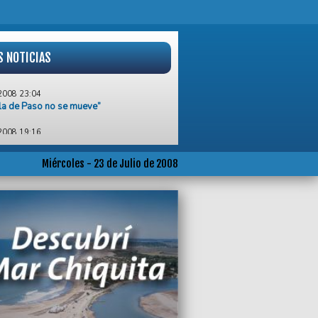
S NOTICIAS
2008 23:04
lla de Paso no se mueve”
2008 19:16
isterio de Salud bonaerense clausuró la
a de dulce de leche Chimbote de Mar del
Miércoles - 23 de Julio de 2008
2008 15:00
sentó Mar del Plata como destino
ivo en Capital Federal
2008 14:52
o del campo terminó pero el precio de la
 no baja
2008 10:31
a muy mala señal de confianza”