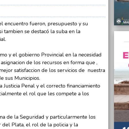
Vilma 
30/07/
Cambio
el encuentro fueron, presupuesto y su
de Bo
si tambien se destacó la suba en la
30/07/
ial.
El Mun
barrio
smo y el gobierno Provincial en la necesidad
30/07/
Alarma
la asignacion de los recursos en forma que ,
los d
mejor satisfaccion de los servicios de nuestra
30/07/
de sus Municipios.
“Algo 
 Justicia Penal y el correcto financiamiento
Mar de
cialmente el rol que les compete a los
30/07/
Funcio
juzgad
tránsi
ema de la Seguridad y particularmente los
el Plata, el rol de la policia y la