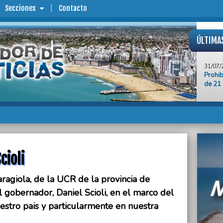
Secciones
Contacto
ÚLTIMA
31/07/
Prohib
de 21
31/07/
“Mient
jóvene
democ
31/07/
Claudi
cioli
AMET
31/07/
ragiola, de la UCR de la provincia de
Se pre
antepr
l gobernador, Daniel Scioli, en el marco del
Conte
uestro pais y particularmente en nuestra
31/07/