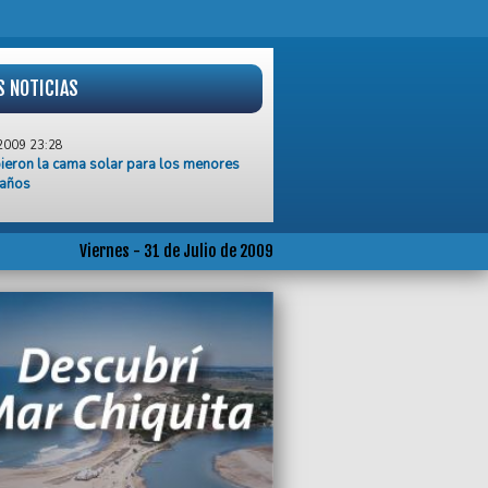
S NOTICIAS
2009 23:28
ieron la cama solar para los menores
 años
2009 23:24
ras el campo reivindica asesinos, los
s socialistas defendemos la
Viernes - 31 de Julio de 2009
racia”
2009 23:04
o Lassiar fue designado vocero de
AP
2009 22:56
sentaron gran cantidad de
oyectos por el Museo de Arte
mporaneo
2009 22:42