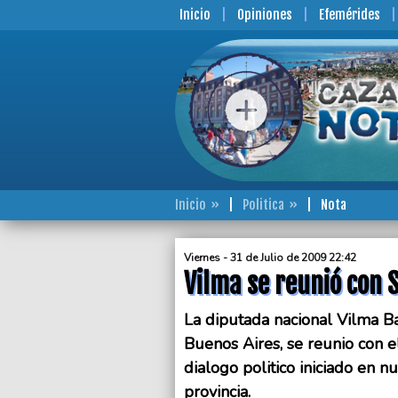
Inicio
Opiniones
Efemérides
Inicio
Politica
Nota
Viernes - 31 de Julio de 2009 22:42
Vilma se reunió con S
La diputada nacional Vilma Ba
Buenos Aires, se reunio con e
dialogo politico iniciado en n
provincia.