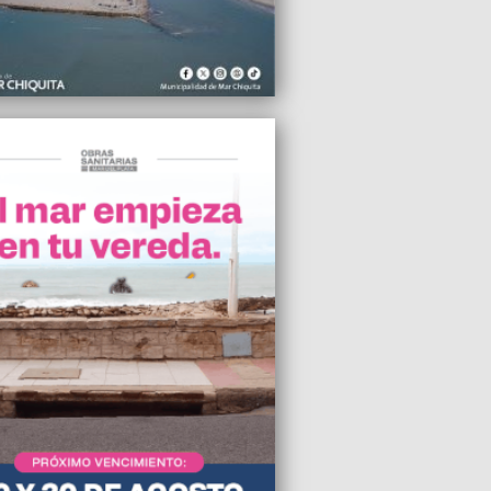
se reunió con Scioli
2009 16:38
 de mando en el Cuartel Mar del Plata
mberos de Policía
2009 11:32
icipio repotenciará la iluminación en 25
s
2009 10:24
 en el Puerto por la importante caída de
esembarques pesqueros
2009 09:59
en común” tendrá su debut nacional en
l Plata
2009 09:39
nará en la ciudad uno de los tres
os bonaerenses para infractores de
to