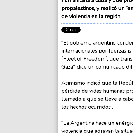
humanitaria a Gaza y que prov
propalestinos, y realizó un “
de violencia en la región.
“El gobierno argentino conde
internacionales por fuerzas is
´Fleet of Freedom´, que trans
Gaza”, dice un comunicado dif
Asimismo indicó que la Repú
pérdida de vidas humanas prod
llamado a que se lleve a cabo
los hechos ocurridos”.
“La Argentina hace un enérgi
violencia que agravan la situ