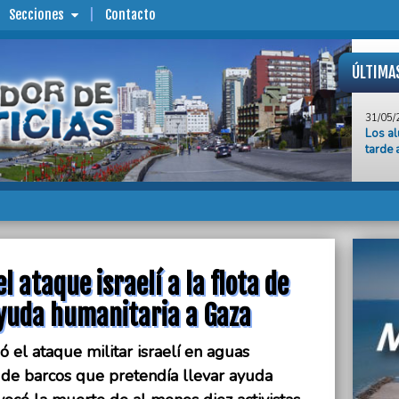
Secciones
Contacto
ÚLTIMA
31/05/
Los al
tarde 
31/05/
El Gob
de bar
Gaza
31/05/
El EMT
l ataque israelí a la flota de
sistem
ayuda humanitaria a Gaza
31/05/
El co
en el 
 el ataque militar israelí en aguas
ta de barcos que pretendía llevar ayuda
31/05/
“A pes