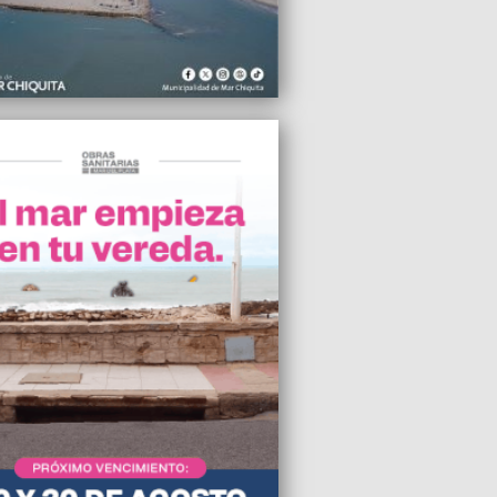
 con nosotros”
2010 02:36
reció mucho más transparente y
ico constituir un bloque unipersonal”
2010 00:07
 pide la prohibición publicitaria del
llo
2010 13:14
on un camión con 245 cajones de
za
2010 12:18
regó el Premio “Alfonsina”
2010 09:00
sitamos que haya una mano para los
 de barrio"