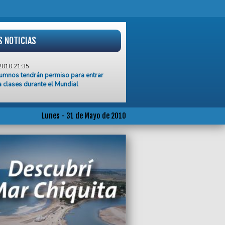
S NOTICIAS
2010 21:35
umnos tendrán permiso para entrar
a clases durante el Mundial
2010 18:46
ierno condenó el ataque israelí a la flota
cos que llevaba ayuda humanitaria a
Lunes - 31 de Mayo de 2010
2010 17:54
ur ya imprime su Guía Turística en
a Braille
2010 17:36
nsumo de carne se contrajo más de 20%
cuatrimestre
2010 10:33
ar de que está la plata, Pulti tiene una