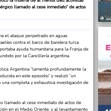
ocó la muerte de al menos diez activistas
deuda
enérgico llamado al cese inmediato” de actos
31/05/
“Me pa
autént
31/05/
La OMS
na el ataque perpetrado en aguas
cigarri
raelíes contra el barco de bandera turca
30/05/
portaba ayuda humanitaria para la Franja de
Robar
undido por la Cancillería argentina.
cerve
30/05/
blica Argentina “lamenta profundamente la
Se ent
ucida en este episodio” y realizó “un
30/05/
 una completa y exhaustiva investigación de
"Nece
clubes
co llamado al cese inmediato de actos de
ación en el Medio Oriente, y al levantamiento