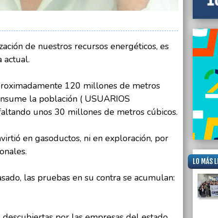
rización de nuestros recursos energéticos, es
a actual.
proximadamente 120 millones de metros
consume la población ( USUARIOS
altando unos 30 millones de metros cúbicos.
nvirtió en gasoductos, ni en exploración, por
onales.
LO MÁS L
asado, las pruebas en su contra se acumulan:
s descubiertas por las empresas del estado