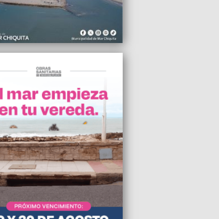
2010 14:01
De Vido: “En la Argentina, problemas de
a no hay”
2010 10:26
avis:Con la dupla conformada por el
atense Horacio Zeballos y Eduardo
k, Argentina le ganó 2 a 1 a Rusia y
arriba
2010 20:58
r aliado del kirchnerismo cree que la
civil sin adopción “es lo más razonable”
2010 20:14
ra identidad merece el culto del trato
 y el amor” dijo el Intendente al
zar el acto por el día de la
endencia