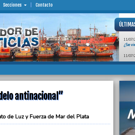
Secciones
Contacto
ÚLTIMA
11/07/
¿Se vi
11/07/
España
campe
11/07/
Siguen
11/07/
delo antinacional”
Miles 
mil ví
11/07/
“El fr
ato de Luz y Fuerza de Mar del Plata
10/07/
La U17