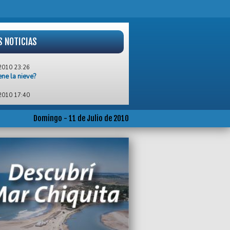
S NOTICIAS
2010 23:26
ene la nieve?
2010 17:40
 venció a Holanda y se consagró
ón del Mundo en Sudáfrica
Domingo - 11 de Julio de 2010
2010 14:40
 desguazando autos en la zona sur
2010 10:12
de personas rindieron homenaje a las 8
ctimas del genocidio de Srebrenica
2010 02:13
acaso de un modelo antinacional”
2010 18:22
, comandada por Patricio Garino,