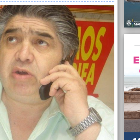
10/07/
Julio 
energí
10/07/
Copa D
marpl
Schwan
quedó 
09/07/
Senado
unión 
09/07/
“Nuest
amable
encabe
Indep