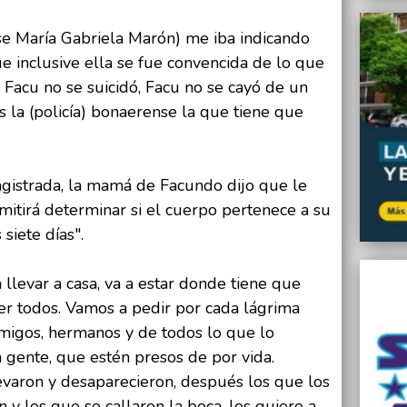
nse María Gabriela Marón) me iba indicando
ue inclusive ella se fue convencida de lo que
Facu no se suicidó, Facu no se cayó de un
s la (policía) bonaerense la que tiene que
gistrada, la mamá de Facundo dijo que le
tirá determinar si el cuerpo pertenece a su
 siete días".
 llevar a casa, va a estar donde tiene que
caer todos. Vamos a pedir por cada lágrima
amigos, hermanos y de todos lo que lo
 gente, que estén presos de por vida.
evaron y desaparecieron, después los que los
 y los que se callaron la boca, los quiero a