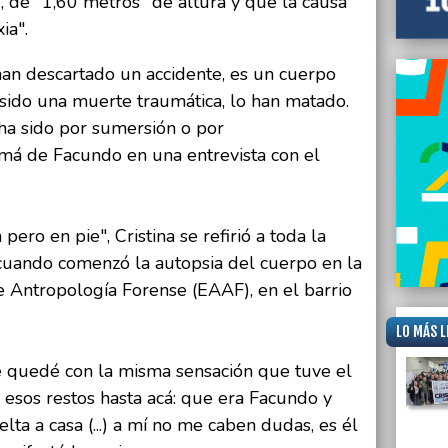
, de "1,60 metros" de altura y que la causa
ia".
han descartado un accidente, es un cuerpo
 sido una muerte traumática, lo han matado.
ha sido por sumersión o por
amá de Facundo en una entrevista con el
pero en pie", Cristina se refirió a toda la
 cuando comenzó la autopsia del cuerpo en la
 Antropología Forense (EAAF), en el barrio
LO MÁS L
e quedé con la misma sensación que tuve el
sos restos hasta acá: que era Facundo y
ta a casa (...) a mí no me caben dudas, es él