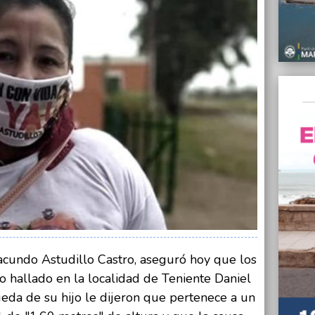
10.550
26/08/
Propon
largos
26/08/
Se pro
día y 
26/08/
La mad
hallad
asfixia
26/08/
Le sol
camas
26/08/
El def
acundo Astudillo Castro, aseguró hoy que los
juicio
o hallado en la localidad de Teniente Daniel
Pérez
eda de su hijo le dijeron que pertenece a un