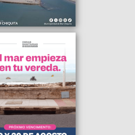
 contagios en las últimas 24 horas
2020 12:48
en incrementar los fines de semana
 en el 2021
2020 10:09
rrogó el vencimiento de Mar Chiquita al
de la tasa por red vial
2020 09:31
re de Facundo dijo que el cuerpo
o pertenece a un joven que murió "por
2020 06:13
icitan a Montenegro que disponga
 Covid en el CEMA
2020 05:36
ensor del Pueblo Bonaerense pidió el
 político para los jueces del caso Lucía