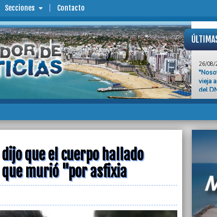
Secciones
Contacto
ÚLTIMA
26/08/
"Nosot
vieja 
del DN
26/08/
Avance
y pens
26/08/
Nueva 
Macri,
dijo que el cuerpo hallado
 que murió "por asfixia
26/08/
Confi
de cor
26/08/
Récord