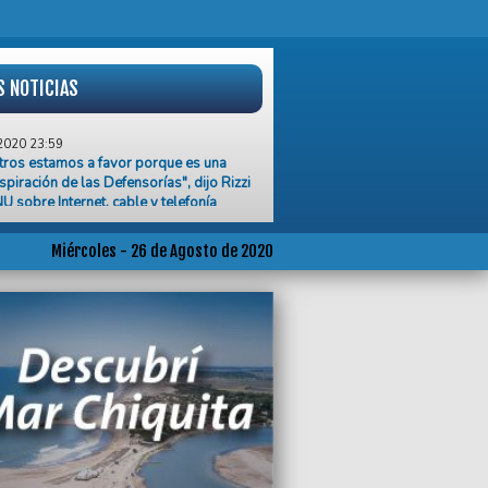
S NOTICIAS
2020 23:59
ros estamos a favor porque es una
aspiración de las Defensorías", dijo Rizzi
U sobre Internet, cable y telefonía
2020 22:25
 en el pedido de beneficios a jubilados
Miércoles - 26 de Agosto de 2020
ionados del IPS para afrontar la crisis
2020 22:23
denuncia y pedido de indagatoria a
 Arribas y Majdalani
2020 22:18
rmaron este miércoles 192 nuevos casos
onavirus en General Pueyrredon
2020 20:43
 de casos de Covid-19 en el país,