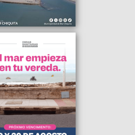
io del paro, un tren parte de Mar del
para garantizar la vuelta de los turistas
2022 12:31
ndieron a un sujeto que intentó robar
 iglesia
2022 11:40
eron a un ex jugador de River Plate en
ento de robo a mano armada
2022 10:09
rmaron 11 nuevos casos de coronavirus
neral Pueyrredon
2022 10:09
menta del domingo afectó el suministro
ico de 10 barrios de Mar del Plata
2022 22:09
el EMTur, Mar del Plata registró el
 más alto de arribos para este fin de
 largo en los últimos 5 años