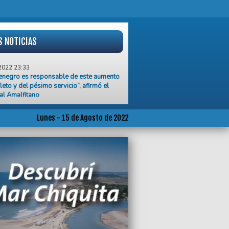
S NOTICIAS
2022 23:33
enegro es responsable de este aumento
leto y del pésimo servicio”, afirmó el
al Amalfitano
2022 20:59
el Gobierno el movimiento turístico en
Lunes - 15 de Agosto de 2022
 de semana largo fue superior al de la
ndemia
2022 19:08
o Morales acusó a Carrió de querer
 Juntos por el Cambio
2022 13:45
aper dispuso un nuevo sistema de
 para tramitar DNI y pasaporte
2022 13:09