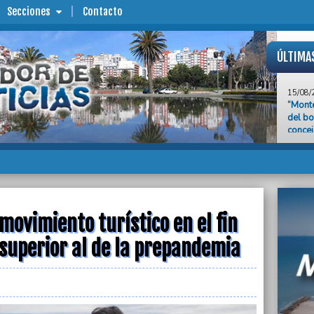
Secciones
Contacto
ÚLTIMA
15/08/
“Mont
del bo
concej
15/08/
Según 
el fin
prepa
15/08/
Gerard
movimiento turístico en el fin
romper
superior al de la prepandemia
15/08/
El Ren
turnos
15/08/