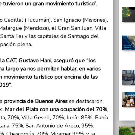
e tuvieron un gran movimiento turístico”
.
o Cadillal (Tucumán), San Ignacio (Misiones),
Malargüe (Mendoza), el Gran San Juan, Villa
Santa Fe) y las capitales de Santiago del
upación plena.
 la CAT, Gustavo Hani, aseguró que "los
a largo ya nos permiten hablar, en varios
n movimiento turístico por encima de las
019”.
la
provincia de Buenos Aires
se destacaron
os:
Mar del Plata con una ocupación del 70%
,
ta, 70%, Villa Gesell, 70%, Junín, 85%, Bahía
ntana, 75%, San Antonio de Areco, 95%,
5%, Chascomús, 70%, Miramar 99%, y la