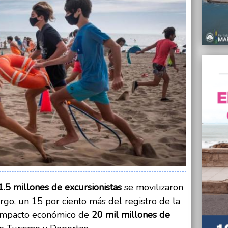
En med
Plata 
15/08/
Aprehe
en una
15/08/
Detuvi
un int
15/08/
Confi
en Ge
15/08/
La tor
eléctr
14/08/
Según 
1.5 millones de excursionistas
se movilizaron
número
rgo, un 15 por ciento más del registro de la
semana
 impacto económico de
20 mil millones de