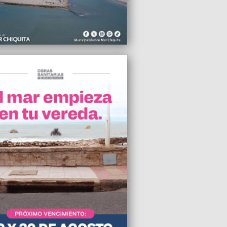
iedad de Conductores de Taxis
2024 12:33
ectivo chocó contra una camioneta, una
resultó con politraumatismo
2024 05:51
bierno bonaerense convocó a docentes y
les para revisar el acuerdo salarial
2024 05:50
ntro Recreativo Empleados de Comercio
Malvinas abre sus puertas a la
rada 2024
2024 04:31
to millonario vencido, ciudad sucia y un
ivo silencio de la política
2024 03:45
ólogos reclaman pago urgente y
ización de honorarios al IOMA y obras
es