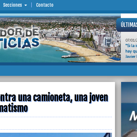
Secciones
Contacto
ÚLTIMA
07/01/
"Si la
hay qu
Javier 
07/01/
Una fo
07/01/
Un jue
del DN
ontra una camioneta, una joven
07/01/
El in
umatismo
funcio
07/01/
“Hemos
último