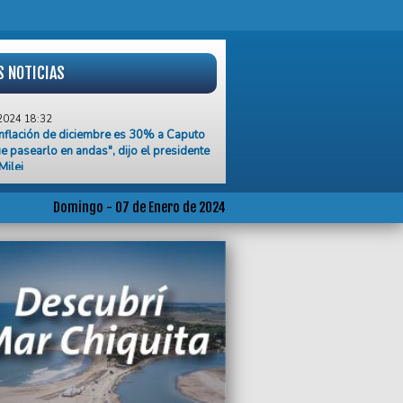
S NOTICIAS
2024 18:32
 inflación de diciembre es 30% a Caputo
e pasearlo en andas", dijo el presidente
Milei
2024 18:00
to vale más que mil palabras
Domingo - 07 de Enero de 2024
2024 16:00
z provincial solicitó que se anule la parte
U relacionada con las prepagas
2024 15:34
tendente Montenegro lleva nombrados 94
narios en la planta política
2024 14:45
 vivido el peor diciembre en los
s 20 años”, aseguró Pablo Sánchez de