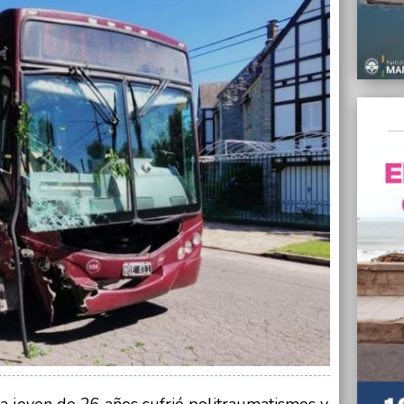
la Soc
07/01/
Un col
joven 
07/01/
El Go
estata
07/01/
El Ce
Islas 
tempo
07/01/
Contra
llamat
07/01/
Kinesi
actual
social
a joven de 26 años sufrió politraumatismos y