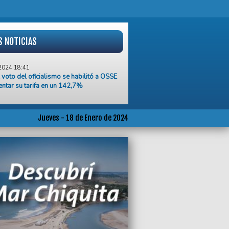
S NOTICIAS
2024 18:41
 voto del oficialismo se habilitó a OSSE
ntar su tarifa en un 142,7%
2024 17:35
oría automática de Juntos por el
 convalidó el aumento de las tasas
Jueves - 18 de Enero de 2024
2024 17:22
 está errando el rumbo, si vienen por
os nos vamos a defender", afirmó Luis
nuevo en Mar del Plata
2024 17:10
nanimidad, el HCD declaró Ciudadano
e a Florencio Aldrey
2024 17:09
se, fundieron a la Coca Cola”, fustigó el