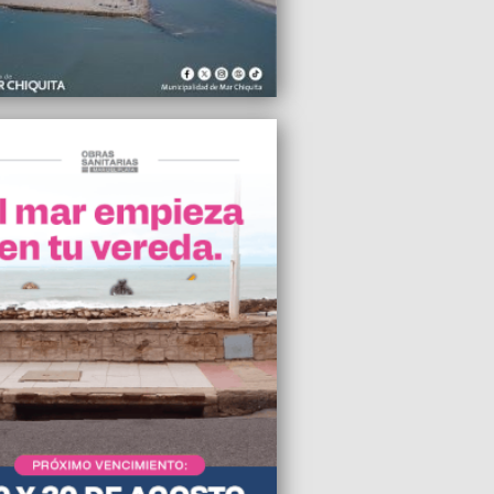
ibertario Emiliano Recalt
2024 17:07
Paredi se reunió con el intendente
a por proyectos de ABSA en Villa
l
2024 17:07
ios cierran un nuevo aumento y el
 inicial se acerca a $ 1.000.000
2024 17:01
récord, el dólar blue volvió a subir y
a $1.253 para la venta en Mar del Plata
2024 11:31
FACAF dicen que el DNU perjudica la
a misma de la farmacia Argentina
2024 11:15
do Libre recibe más de USD 100
es por año de subsidios impositivos del
 argentino