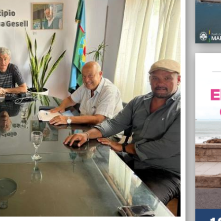
edil l
18/01/
Jorge 
Barrer
Gesel
18/01/
Bancar
sueldo
18/01/
Nuevo 
trepó 
18/01/
Desde 
esenci
18/01/
Merca
millon
Estado