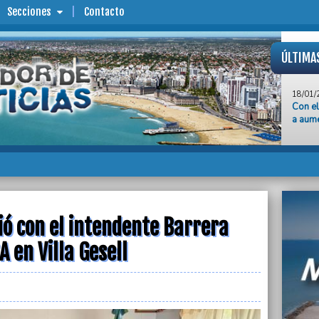
Secciones
Contacto
ÚLTIMA
18/01/
Con el
a aume
18/01/
La may
Cambio
18/01/
"Milei
nosotr
Barrio
ió con el intendente Barrera
 en Villa Gesell
18/01/
Por u
Ilustr
18/01/
“En Os