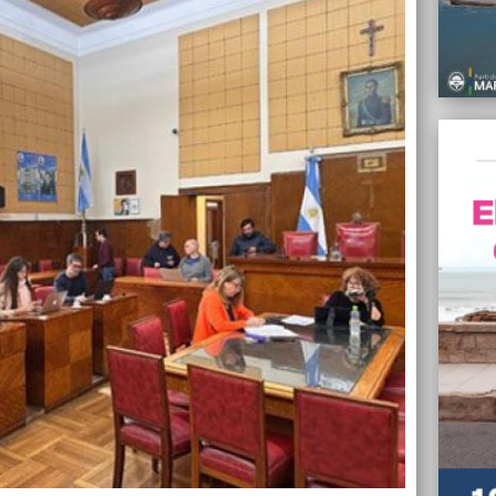
11/10/
Mar Ch
seman
11/10/
Miguel
crecie
11/10/
Dura s
Quilme
públic
11/10/
Contin
UNMdP 
11/10/
Una fa
ser po