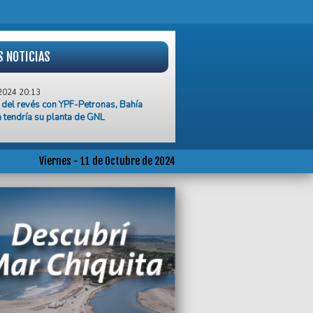
S NOTICIAS
2024 20:13
del revés con YPF-Petronas, Bahía
 tendría su planta de GNL
2024 20:05
 semana largo, realizan 50 operativos
trol hacia la Costa Atlántica
Viernes - 11 de Octubre de 2024
2024 20:03
ierno envió al Congreso la Ley
sca para eliminar 70 leyes
2024 19:13
xcepción más para construir una torre
pisos y van…
2024 18:45
ataque israelí contra la misión de paz
ONU en Líbano genera indignación