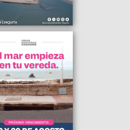
2024 18:37
iquita, 70% de ocupación para el fin de
a largo
2024 18:33
 Ángel Pichetto advirtió sobre una
nte conflictividad en las calles
2024 18:22
anción de la APreViDe a Peñarol y
s por los incidentes, seis partidos sin
o
2024 17:37
úa la toma en cuatro facultades de la
y el lunes definirán los pasos a seguir
2024 17:34
milia tipo necesitó $964.620 para no
bre en septiembre