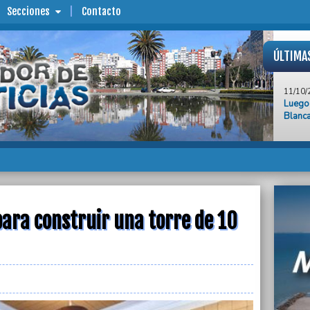
Secciones
Contacto
ÚLTIMA
11/10/
Luego 
Blanca
11/10/
Fin de
de con
11/10/
El Gob
Hojara
ara construir una torre de 10
11/10/
Otra e
de 10 
11/10/
Nuevo 
de la 