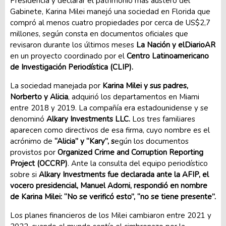
Presidencia y declarar el patrimonio más austero del
Gabinete, Karina Milei manejó una sociedad en Florida que
compró al menos cuatro propiedades por cerca de US$2,7
millones, según consta en documentos oficiales que
revisaron durante los últimos meses
La Nación y elDiarioAR
en un proyecto coordinado por el
Centro Latinoamericano
de Investigación Periodística (CLIP).
La sociedad manejada por
Karina Milei y sus padres,
Norberto y Alicia
, adquirió los departamentos en Miami
entre 2018 y 2019. La compañía era estadounidense y se
denominó
Alkary Investments LLC.
Los tres familiares
aparecen como directivos de esa firma, cuyo nombre es el
acrónimo de
“Alicia” y “Kary”, s
egún los documentos
provistos por
Organized Crime and Corruption Reporting
Project (OCCRP)
. Ante la consulta del equipo periodístico
sobre si
Alkary Investments fue declarada ante la AFIP, el
vocero presidencial, Manuel Adorni, respondió en nombre
de Karina Milei: “No se verificó esto”, “no se tiene presente”.
Los planes financieros de los Milei cambiaron entre 2021 y