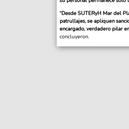
su personal permanece solo u
“Desde SUTERyH Mar del Plat
patrullajes, se apliquen sanci
encargado, verdadero pilar en 
concluyeron.