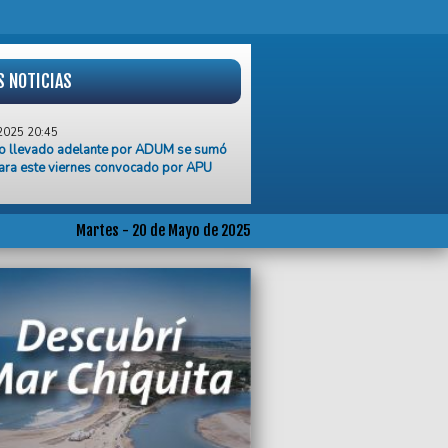
S NOTICIAS
2025 20:45
ro llevado adelante por ADUM se sumó
ara este viernes convocado por APU
2025 20:37
 valoró el diálogo con la Provincia y
ó el aumento del 10%
Martes - 20 de Mayo de 2025
2025 20:34
ados de Comercio reclaman el pago
to de la paritaria en mayoristas
2025 20:33
propone penas más duras para quienes
n a docentes, personal de salud y
es de transporte público
2025 18:41
n que el nivel de acatamiento al paro