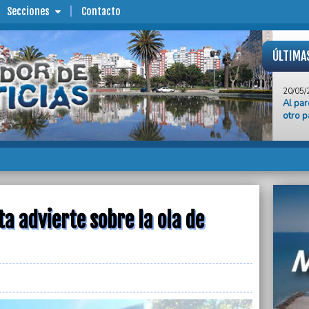
Secciones
Contacto
ÚLTIMA
20/05/
Al pa
otro p
20/05/
La AJB
acept
20/05/
Emple
comple
a advierte sobre la ola de
20/05/
Abad 
agreda
chofer
20/05/
Afirma