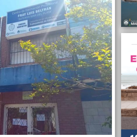
docent
20/05/
SUTERy
de rob
20/05/
Piden 
Valenc
20/05/
Milei 
Cript
20/05/
Proyec
mejor 
20/05/
El PRO
sobre 