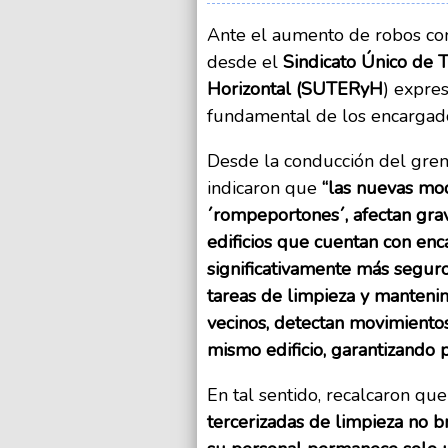
Ante el aumento de robos con 
desde el
Sindicato Único de T
Horizontal (SUTERyH
) expre
fundamental de los encargad
Desde la conducción del grem
indicaron que
“las nuevas mod
´rompeportones´, afectan gra
edificios que cuentan con en
significativamente más seguro
tareas de limpieza y manteni
vecinos, detectan movimientos
mismo edificio, garantizando p
En tal sentido, recalcaron que
tercerizadas de limpieza no 