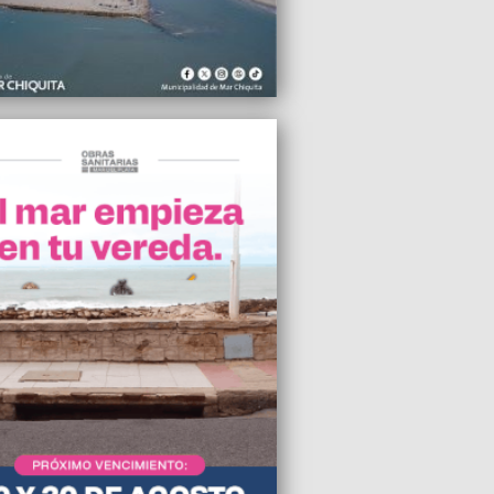
e superó el 80% en Mar del Plata
2025 17:35
H Mar del Plata advierte sobre la ola
os en edificios
2025 16:36
instalar un semáforo en el cruce de
ia y la costa
2025 15:49
eliminó la oficina que investigaba el
ogate $LIBRA
2025 15:45
to marplatense fue distinguido como el
del país
2025 15:30
 ayudará a LLA a frenar proyectos
jubilaciones en diputados