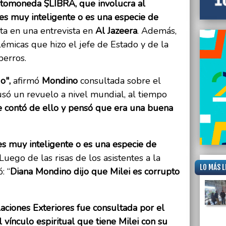
ptomoneda $LIBRA, que involucra al
o es muy inteligente o es una especie de
ta en una entrevista en
Al Jazeera
. Además,
émicas que hizo el jefe de Estado y de la
perros.
do",
afirmó
Mondino
consultada sobre el
só un revuelo a nivel mundial, al tiempo
le contó de ello y pensó que era una buena
es muy inteligente o es una especie de
 Luego de las risas de los asistentes a la
LO MÁS L
: “
Diana Mondino dijo que Milei es corrupto
laciones Exteriores fue consultada por el
 vínculo espiritual que tiene Milei con su