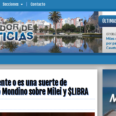
Secciones
Contacto
ÚLTIMA
07/08/
Miles 
por pa
Cayet
07/08/
El Fre
Palaci
07/08/
La ord
Intern
ente o es una suerte de
la Arg
 Mondino sobre Milei y $LIBRA
07/08/
Vecino
reclam
07/08/