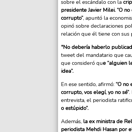
sobre el escándalo con la
cri
presidente Javier Milei. “O n
corrupto”
, apuntó la economis
opinó sobre declaraciones pol
relación que él tiene con sus 
"No debería haberlo publica
tweet del mandatario que cau
que consideró qu
e “alguien 
idea”.
En ese sentido, afirmó:
“O no 
corrupto, vos elegí, yo no sé”
.
entrevista, el periodista ratificó
o estúpido”.
Además,
la ex ministra de Re
periodista Mehdi Hasan por el