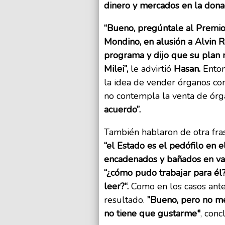
dinero y mercados en la dona
“Bueno, pregúntale al Premio
Mondino, en alusión a Alvin R
programa y dijo que su plan 
Milei”,
le advirtió
Hasan.
Enton
la idea de vender órganos con
no contempla la venta de órg
acuerdo”.
También hablaron de otra fra
“el Estado es el pedófilo en e
encadenados y bañados en va
“¿cómo pudo trabajar para él?
leer?“.
Como en los casos anteri
resultado.
”Bueno, pero no me 
no tiene que gustarme"
, con