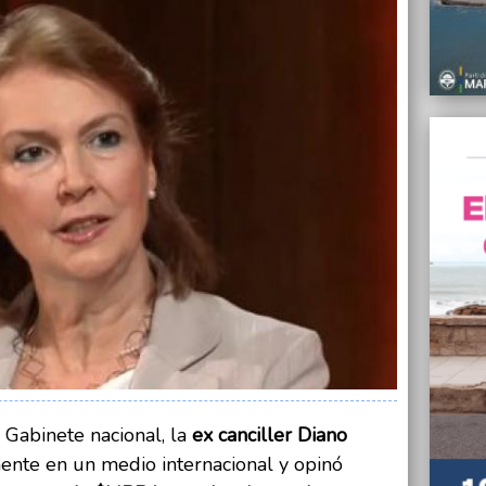
“O no 
corrup
$LIBR
07/08/
Kicill
Casa d
07/08/
Despid
en Mar
07/08/
Person
Colón 
afect
07/08/
Finalm
habili
07/08/
l Gabinete nacional, la
ex canciller Diano
"Los 
común 
ente en un medio internacional y opinó
Manino