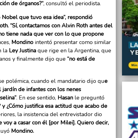
ción de órganos?“
, consultó el periodista.
 Nobel que tuvo esa idea”, respondió
oth. “Sí, contactamos con Alvin Roth antes del
no tiene nada que ver con lo que propone
ces,
Mondino
intentó presentar como similar
 la
Ley Justina
que rige en la Argentina, que
anos y finalmente dijo que
“no está de
se polémica, cuando el mandatario dijo qu
e
l jardín de infantes con los nenes
selina”
. En ese sentido,
Hasan
le preguntó
 y ¿Cómo justifica esa actitud que acabo de
ores, la insistencia del entrevistador dio
voy a casar con él [por Milei]. Quiero decir,
cluyó
Mondino.