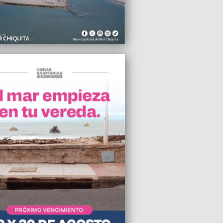
es muy inteligente o es una suerte de
to”, manifestó Mondino sobre Milei y
A
2025 10:04
of visitará Mar Chiquita para inaugurar la
e la Provincia en Santa Clara
2025 08:38
ieron a 10 trabajadores del Sedronar
 del Plata
2025 08:25
al de OSSE reparó la cañería rota en
y Santa Fe y volvió el agua a los barrios
ados
2025 08:21
ente, la Junta Electoral bonaerense
tó la lista de Acción Marplatense
2025 07:59
marplatenses necesitamos sentido
en la Municipalidad", enfatizó Rodolfo
 Iriart