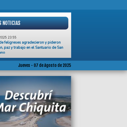
S NOTICIAS
2025 23:55
de feligreses agradecieron y pideron
n, paz y trabajo en el Santuario de San
ano
2025 23:32
nte de Lucha Piquetero se movilizó al
Jueves - 07 de Agosto de 2025
o Municipal
2025 19:04
en de detención del Tribunal Penal
acional complica la visita de Netanyahu a
entina
2025 18:45
s de Valle y Parque Hermoso reiteran
o de agua potable en la zona
2025 17:09