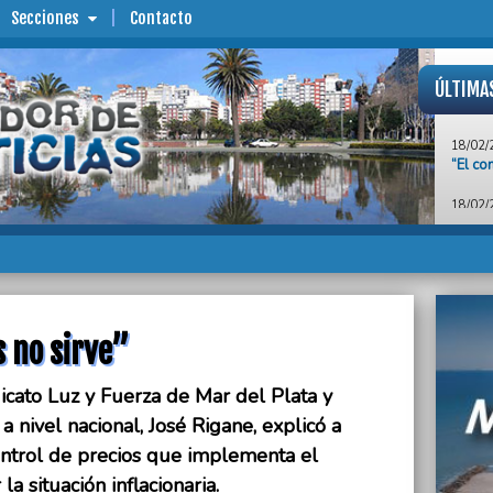
Secciones
Contacto
ÚLTIMA
18/02/
“El co
18/02/
Positi
Mesa E
18/02/
Scioli
munici
18/02/
s no sirve”
Reunió
de lic
dicato Luz y Fuerza de Mar del Plata y
18/02/
a nivel nacional, José Rigane, explicó a
El reg
ontrol de precios que implementa el
18/02/
a situación inflacionaria.