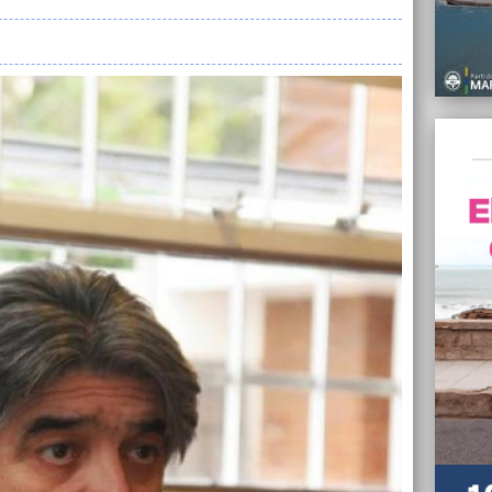
La APY
Munici
18/02/
Peñar
18/02/
Solici
Marist
17/02/
“El pr
la rea
17/02/
El pre
un con