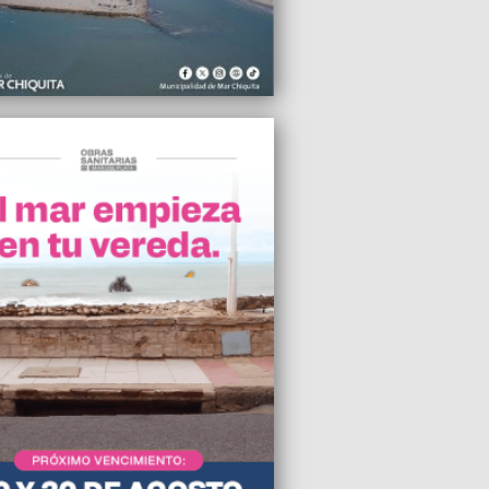
ME apoya el traslado de la
palidad
2013 03:30
ol ganó en Formosa
2013 01:33
tan un semáforo en el ingreso a la Villa
a
2013 23:01
oblema más importante de la ciudad es
lidad económica a nivel general”
2013 22:40
sidente Correa obtiene su reelección con
tundente triunfo