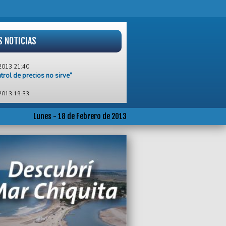
S NOTICIAS
2013 21:40
ntrol de precios no sirve”
2013 19:33
va reunión del intendente Pulti con la
jecutiva del Colegio de Arquitectos
Lunes - 18 de Febrero de 2013
2013 17:40
 admitió demoras en el envío de fondos a
pios
2013 15:25
n por inconvenientes en la entrega final
encias de conducir
2013 11:33
reso de Chavez sorprende a Venezuela
2013 09:03