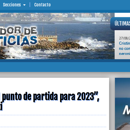
Secciones
Contacto
ÚLTIMA
27/08/
Cristi
no com
peron
27/08/
En Fra
acusad
27/08/
“Estos
2023”,
l punto de partida para 2023”,
27/08/
i
Mourel
contra
27/08/
Rodríg