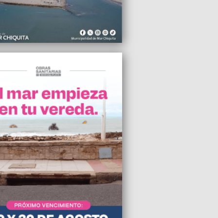
rdene la desocupación
2022 21:08
sidente repudió la violencia institucional
bierno de la Ciudad
2022 19:45
icía de la Ciudad reprimió a
stantes frente al domicilio de la
esidenta
2022 15:00
tan Habeas Corpus a favor de Cristina
er
2022 14:45
ado bonaerense aprobó licencia laboral
al para familiares de pacientes
gicos pediátricos
2022 08:23
 Giménez fue imputada por el delito de
n tributaria