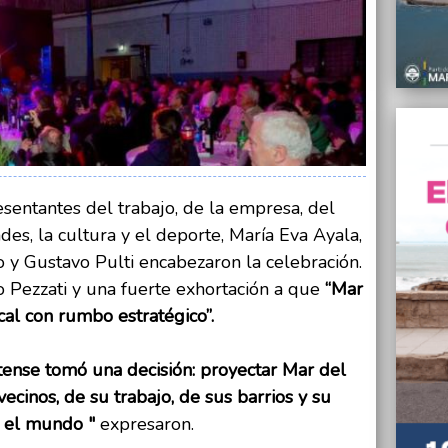
que o
27/08/
El Pre
del Go
27/08/
La Pol
manife
Vicepr
esentantes del trabajo, de la empresa, del
27/08/
Presen
des, la cultura y el deporte, María Eva Ayala,
Kirchn
o y Gustavo Pulti encabezaron la celebración.
27/08/
Pezzati y una fuerte exhortación a que
“Mar
El Sen
especi
cal con rumbo estratégico”.
oncoló
ense tomó una decisión: proyectar Mar del
27/08/
Susana
vecinos, de su trabajo, de sus barrios y su
evasió
 y el mundo "
expresaron.