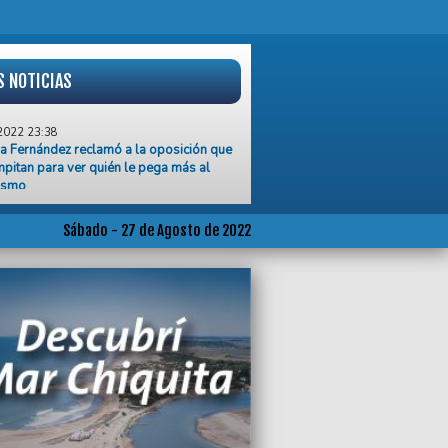
S NOTICIAS
2022 23:38
na Fernández reclamó a la oposición que
pitan para ver quién le pega más al
ismo
2022 22:39
ncia han sido detenidos bomberos
Sábado - 27 de Agosto de 2022
os de causar el fuego
2022 22:30
 25 años son el punto de partida para
 sostuvo Gustavo Pulti
2022 22:01
le activo en las redes, volvió a apuntar
 la casta política
2022 22:00
uez Larreta le pidió a Cristina Kirchner