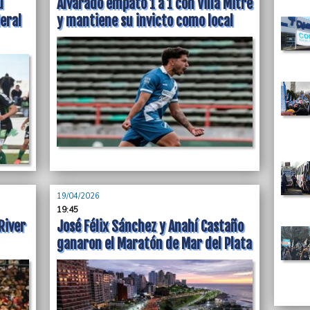
u
Alvarado empató 1 a 1 con Villa Mitre
eral
y mantiene su invicto como local
19/04/2026
19:45
River
José Félix Sánchez y Anahí Castaño
ganaron el Maratón de Mar del Plata