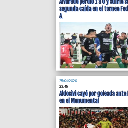
Alvarado perdió 1 a 0 y sufrió s
segunda caída en el torneo Fed
A
25/04/2026
23:45
Aldosivi cayó por goleada ante 
en el Monumental