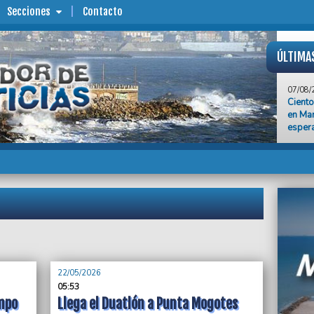
Secciones
Contacto
ÚLTIMA
07/08/
Ciento
en Mar
esper
07/08/
Triunf
07/08/
“La mo
miles 
Alejan
07/08/
El equ
ante R
22/05/2026
Claus
05:53
impo
Llega el Duatlón a Punta Mogotes
07/08/
Traba