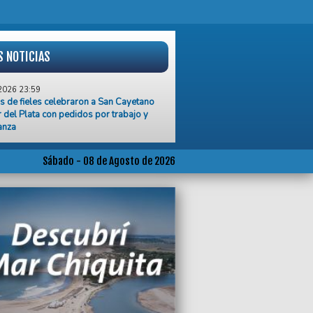
S NOTICIAS
2026 23:59
s de fieles celebraron a San Cayetano
 del Plata con pedidos por trabajo y
anza
2026 23:45
azo de Alvarado en Salta
Sábado - 08 de Agosto de 2026
2026 22:47
tosierra de Milei y Pettovello dejó a
de familias sin un ingreso”, denunció
dro Martínez
2026 21:40
ipo de Damonte no levanta cabeza, cayó
osario Central y sumó otra derrota en el
ura
2026 19:30
jadores despedidos del ex Sadowa