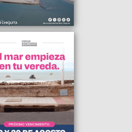
taron por la falta de pago de las
nizaciones
2026 14:34
ron al ex concejal Guillermo Arroyo en
lento robo en Neuquén y Belgrano
2026 11:45
insky destacó la unidad de la UCR
ense y el rol de la Convención
cial
2026 10:55
 abonó solo el 40% de los salarios y el
se declara en estado de alerta y
zación
2026 10:09
ducción automotriz cayó 16% en julio y
ede 18% en lo que va del año
2026 08:33
l alerta meteorológico, hubo marcha en
l Plata en defensa de la soberanía