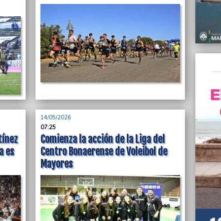
protes
indem
07/08/
Asalta
un vio
07/08/
Serebr
bonaer
Provin
07/08/
14/05/2026
Toledo
07:25
SECZA 
tínez
Comienza la acción de la Liga del
movili
a es
Centro Bonaerense de Voleibol de
07/08/
Mayores
La pro
retroc
07/08/
Pese a
Mar de