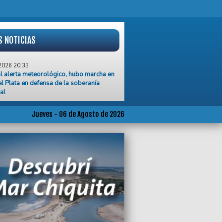
S NOTICIAS
2026 20:33
l alerta meteorológico, hubo marcha en
l Plata en defensa de la soberanía
al
2026 20:14
 abonó solo el 40% de los salarios y el
Jueves - 06 de Agosto de 2026
se declara en estado de alerta y
zación
2026 14:23
ricia determinó que el colectivo de la
ia frente al Skatepark no estaba apto
ircular
2026 14:02
 Gutiérrez participó del encuentro
l,Inversiones Logísticas para Puertos,
zado por el CFI