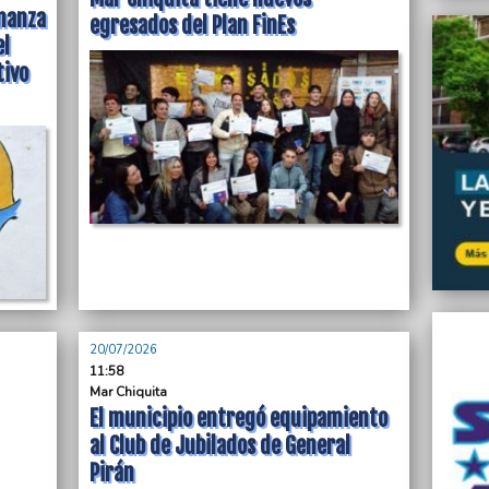
enanza
egresados del Plan FinEs
el
tivo
20/07/2026
11:58
Mar Chiquita
El municipio entregó equipamiento
al Club de Jubilados de General
Pirán