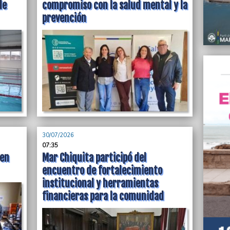
de
compromiso con la salud mental y la
06/08/
prevención
Obras 
Martil
06/08/
El fue
vehícu
barrio
06/08/
Rompió
pleno 
06/08/
30/07/2026
Crece 
07:35
bonae
 en
Mar Chiquita participó del
06/08/
encuentro de fortalecimiento
Carran
institucional y herramientas
Comis
financieras para la comunidad
Diput
06/08/
Víctor