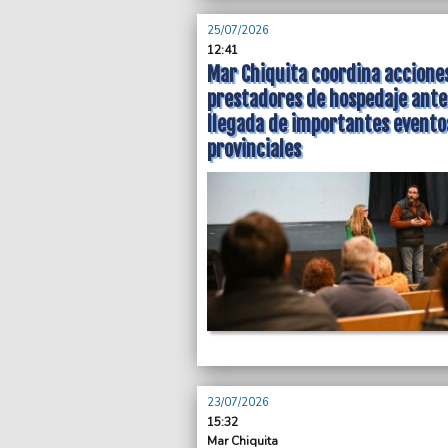
25/07/2026
12:41
Mar Chiquita coordina accione
prestadores de hospedaje ante
llegada de importantes evento
provinciales
23/07/2026
15:32
Mar Chiquita