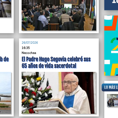
tercer
Pcia. 
26/07/2026
16:35
Necochea
b de
El Padre Hugo Segovia celebró sus
65 años de vida sacerdotal
LO MÁS L