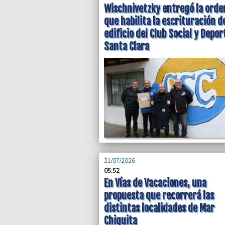
Wischnivetzky entregó la ord
que habilita la escrituración d
edificio del Club Social y Depor
Santa Clara
21/07/2026
05:52
En Vías de Vacaciones, una
propuesta que recorrerá las
distintas localidades de Mar
Chiquita