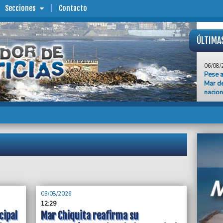
Secciones
Contacto
ÚLTIMA
06/08/
Pese a
Mar de
nacion
06/08/
Toledo
SECZA 
movili
06/08/
Una pe
traged
para c
06/08/
03/08/2026
Marcos
12:29
federa
cipal
Mar Chiquita reafirma su
organi