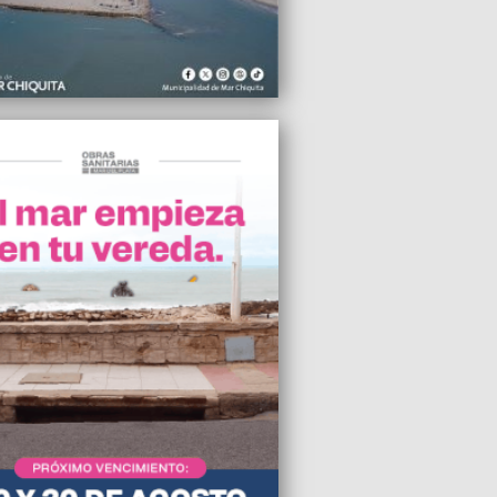
2026 13:33
de agua y cloaca para el barrio El
lo
2026 13:25
rte temporal dejó calles anegadas,
los atrapados y daños en distintos
s de Mar del Plata
2026 12:40
 la puerta de vidrio de un comercio en
centro y escapó con prendas de vestir
2026 12:31
la morosidad en colegios privados
renses
2026 10:30
cio asumió la Vicepresidencia de la
ión de Asuntos Municipales de
ados
2026 08:33
 Santa María encabezará en Miramar el