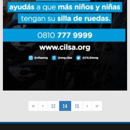
«
‹
13
14
15
›
»