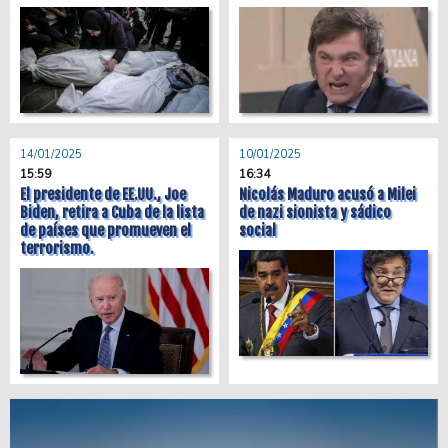
14/01/2025
10/01/2025
15:59
16:34
El presidente de EE.UU., Joe
Nicolás Maduro acusó a Milei
Biden, retira a Cuba de la lista
de nazi sionista y sádico
de países que promueven el
social
terrorismo.