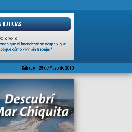
S NOTICIAS
2010 20:10
mos que el Intendente se ocupe y que
plique cómo vivir sin trabajar”
2010 16:10
la urgente intervención sobre los
s municipales para niños y
Sábado - 29 de Mayo de 2010
scentes
2010 14:19
OP denuncia falta de pago en escuelas
2010 14:15
o al boicot del Somu contra las
taciones pesqueras
2010 23:37
 y Nicole esperan otro bebé