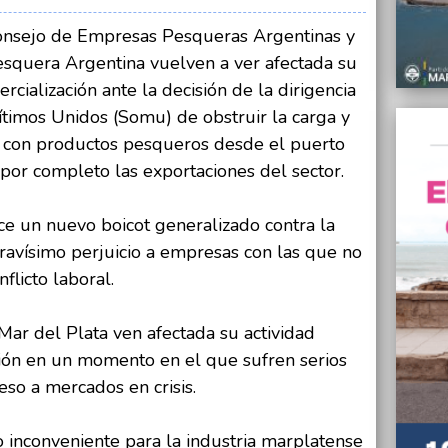
28/05/
Macri 
Consejo de Empresas Pesqueras Argentinas y
ambici
esquera Argentina vuelven a ver afectada su
Narváe
rcialización ante la decisión de la dirigencia
28/05/
ítimos Unidos (Somu) de obstruir la carga y
El Obi
Mesa 
 con productos pesqueros desde el puerto
impul
por completo las exportaciones del sector.
28/05/
Cristi
ce un nuevo boicot generalizado contra la
28/05/
ravísimo perjuicio a empresas con las que no
“Soy g
flicto laboral.
quiero
28/05/
ar del Plata ven afectada su actividad
Vigila
escue
ción en un momento en el que sufren serios
so a mercados en crisis.
o inconveniente para la industria marplatense