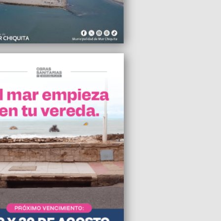
2010 21:02
visitó Mar del Plata y aseguró que la
ón presidencial de Francisco De
z “no es coherente”
2010 17:37
spo Puigari apoya la creación de una
de Diálogo y Consenso Social
sada por la CGT Regional
2010 17:05
na pidió por un Estado palestino
2010 10:27
arantista y quiero serlo, pero también
 resguardar los derechos de la gente”
2010 00:08
ncia de enfermedades infecciosas en las
las