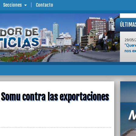
Secciones
Contacto
ÚLTIMA
29/05/
“Quere
nos ex
29/05/
Piden 
hogare
adole
29/05/
El SAD
l Somu contra las exportaciones
29/05/
Rechaz
expor
28/05/
Cubero