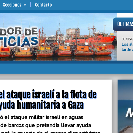
Secciones
Contacto
ÚLTIMA
31/05/
Los al
tarde 
31/05/
El Gob
de bar
Gaza
31/05/
El EMT
l ataque israelí a la flota de
sistem
ayuda humanitaria a Gaza
31/05/
El co
en el 
 el ataque militar israelí en aguas
ta de barcos que pretendía llevar ayuda
31/05/
“A pes