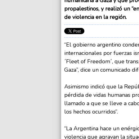
humanitaria a Gaza y que prov
propalestinos, y realizó un “
de violencia en la región.
“El gobierno argentino conde
internacionales por fuerzas is
´Fleet of Freedom´, que trans
Gaza”, dice un comunicado dif
Asimismo indicó que la Repú
pérdida de vidas humanas prod
llamado a que se lleve a cabo
los hechos ocurridos”.
“La Argentina hace un enérgi
violencia que agravan la situ