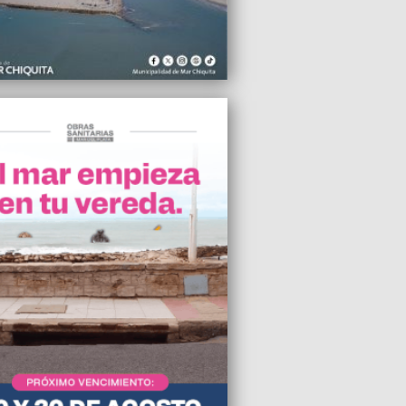
 con nosotros”
2010 02:36
reció mucho más transparente y
ico constituir un bloque unipersonal”
2010 00:07
 pide la prohibición publicitaria del
llo
2010 13:14
on un camión con 245 cajones de
za
2010 12:18
regó el Premio “Alfonsina”
2010 09:00
sitamos que haya una mano para los
 de barrio"