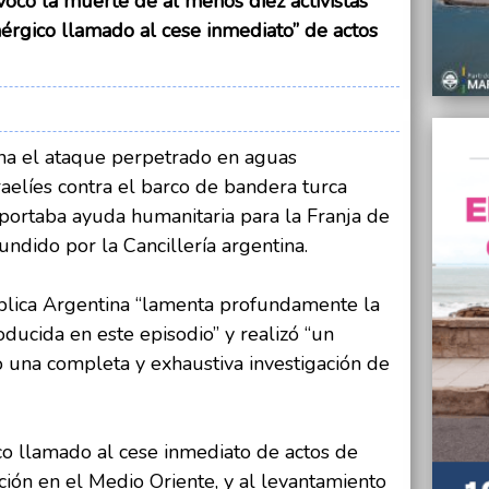
ocó la muerte de al menos diez activistas
deuda
enérgico llamado al cese inmediato” de actos
31/05/
“Me pa
autént
31/05/
La OMS
na el ataque perpetrado en aguas
cigarri
raelíes contra el barco de bandera turca
30/05/
portaba ayuda humanitaria para la Franja de
Robar
undido por la Cancillería argentina.
cerve
30/05/
blica Argentina “lamenta profundamente la
Se ent
ucida en este episodio” y realizó “un
30/05/
 una completa y exhaustiva investigación de
"Nece
clubes
co llamado al cese inmediato de actos de
ación en el Medio Oriente, y al levantamiento