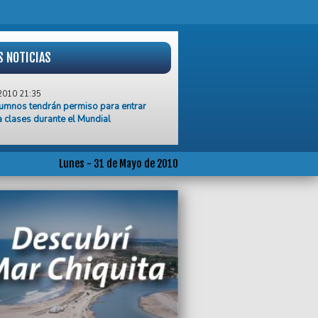
S NOTICIAS
2010 21:35
umnos tendrán permiso para entrar
a clases durante el Mundial
2010 18:46
ierno condenó el ataque israelí a la flota
cos que llevaba ayuda humanitaria a
Lunes - 31 de Mayo de 2010
2010 17:54
ur ya imprime su Guía Turística en
a Braille
2010 17:36
nsumo de carne se contrajo más de 20%
cuatrimestre
2010 10:33
ar de que está la plata, Pulti tiene una