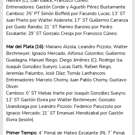
Nannini (C), Dan Isaack; Francisco Cúneo.
Entrenadores: Gastón Conde y Agustín Pérez Bustamante.
Cambios: 35´ PT Simón Boffelli por Facundo Lucas; 13´ ST
Juan Prieto por Walter Alderete; 17´ ST Guillermo Carranza
por Guido Randisi; 21´ ST Ramiro Baronio por Pedro
Escalante; 29´ ST Gonzalo Crespi por Francisco Cúneo;
Mar del Plata (16):
Mariano Alzola, Leandro Pizzolo, Walter
Birchmeyer; Ignacio Mercado, Alfonso Colombo; Guillermo
Guadagna, Manuel Riego, Diego Jiménez (C); Rodrigo Iza,
Joaquín González Sueyro; Lucas Gatti, Rafael Riego,
Jeremías Palumbo, José Díaz; Tomás Lanfranconi.
Entrenadores: Marcelo Chorny, Juan Pablo Chorny, Gustavo
Oliver.
Cambios: 0´ ST Matias Iriarte por Joaquín González Sueyro;
12´ ST Gastón Elvira por Walter Birchmeyer; Gonzalo
Usandizaga por Leandro Pizzolo; Federico Paruzzolo por
Ignacio Mercado; 21´ ST Emanuel Mendizabal por Gastón
Elvira (lesión).
Primer Tiempo
: 4´ Penal de Mateo Escalante (R); 7´ Penal