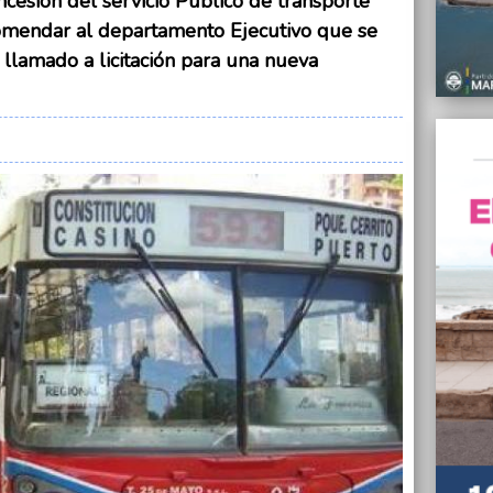
ncesión del servicio Público de transporte
21/05/
El Mun
ecomendar al departamento Ejecutivo que se
en Sie
llamado a licitación para una nueva
21/05/
Piden 
transp
21/05/
Multit
Sub 1
21/05/
U.TE.R
movili
21/05/
Maduro
seis m