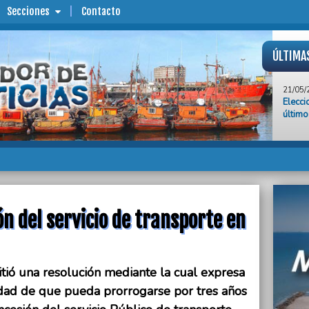
Secciones
Contacto
ÚLTIMA
21/05/
Elecci
último
21/05/
El gob
huelga
21/05/
Sampao
21/05/
ón del servicio de transporte en
Denun
dicie
21/05/
tió una resolución mediante la cual expresa
El Int
parado
idad de que pueda prorrogarse por tres años