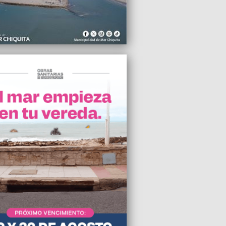
2018 09:30
icipio desarticuló una fiesta clandestina
rra de los Padres
2018 06:13
pronta licitación del servicio de
orte en General Pueyrredon
2018 05:55
udinario 2do encuentro de minivóley y
2
2018 02:50
.A. declaró el estado de alerta y
zación por la situación de PAMI
2018 00:45
 fue reelegido en Venezuela con casi
illones de votos