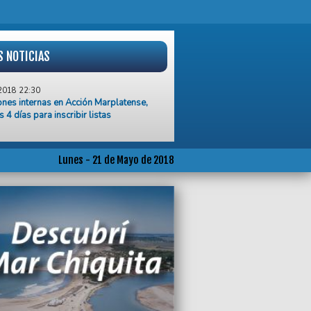
S NOTICIAS
2018 22:30
ones internas en Acción Marplatense,
s 4 días para inscribir listas
2018 21:00
ierno de Vidal descontará los días de
 a los docentes
Lunes - 21 de Mayo de 2018
2018 20:45
li dio la lista de los 23
2018 18:55
cian que cerraron 7.500 PyMEs desde
mbre de 2015
2018 18:33
endente puso en funcionamiento un nuevo
r para personas en situación de calle