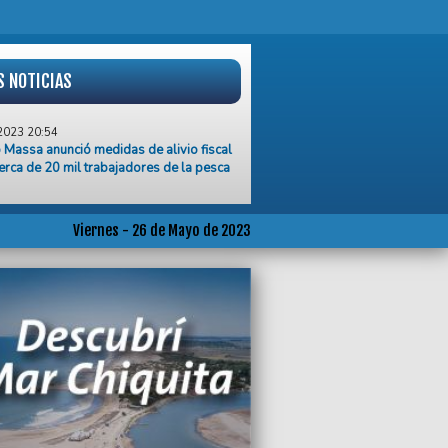
S NOTICIAS
2023 20:54
 Massa anunció medidas de alivio fiscal
erca de 20 mil trabajadores de la pesca
2023 20:16
ez robaron en el predio del club San
o de Mar del Plata
Viernes - 26 de Mayo de 2023
2023 20:14
as rosarinos denuncian caída de viajes
esencia de apps y se movilizan para
 más controles municipales
2023 20:09
ección Sub 20 jugó un partidazo y goleó
a Nueva Zelanda
2023 12:30
upación 20 de noviembre lanzó la