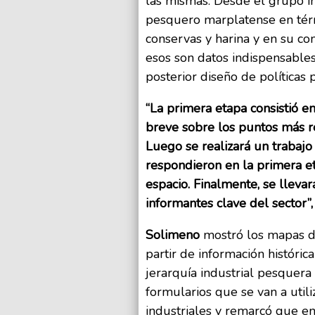
las mismas. Desde el grupo int
pesquero marplatense en térm
conservas y harina y en su c
esos son datos indispensables
posterior diseño de políticas 
“La primera etapa consistió e
breve sobre los puntos más re
Luego se realizará un trabaj
respondieron en la primera et
espacio. Finalmente, se lleva
informantes clave del sector”,
Solimeno
mostró los mapas d
partir de información históric
jerarquía industrial pesquera
formularios que se van a utili
industriales y remarcó que en