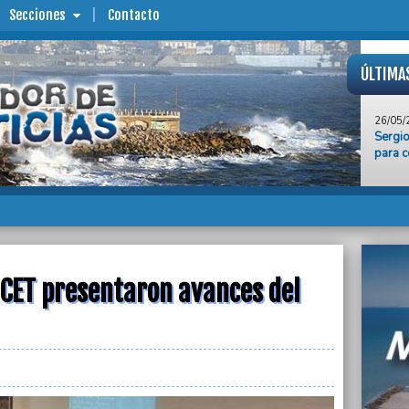
Secciones
Contacto
ÚLTIMA
26/05/
Sergio
para c
26/05/
Otra v
Lorenz
26/05/
Taxist
por pr
exigir
ICET presentaron avances del
26/05/
La Sel
5 a 0 
26/05/
La Agr