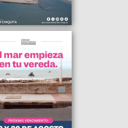
a para las elecciones del STM
2023 10:21
sin conocerse al o los asesinos de la
ista Griselda Blanco en Corrientes
2023 09:08
ol cayó sobre una casa en el Bosque
ta Ramos
2023 08:32
De Pedro lanzó un video en modo
ato presidencial
2023 06:13
Daniel Toro, figura destacada del
re argentino
2023 05:32
 Kennedy Jr. acusa a EEUU de provocar
rra en Ucrania