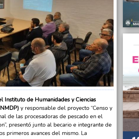
campañ
26/05/
Sigue 
period
26/05/
Un árb
Peral
26/05/
Wado 
candid
26/05/
Murió 
folclo
el Instituto de Humanidades y Ciencias
26/05/
 UNMDP)
y responsable del proyecto “Censo y
Robert
la gue
onal de las procesadoras de pescado en el
”, presentó junto al becario e integrante de
os primeros avances del mismo. La