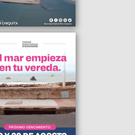
suspender el DNU a pedido de la CGT
2024 11:29
ramos que se haya modificado el
a de tres Defensores del Pueblo”, dijo
dro Carrancio
2024 11:25
ierno de Milei suspendió los Créditos
2024 10:11
id recibió al titular de la Cámara Textil
 del Plata
2024 08:00
onó contra el paredón de la costa y
haber ocasionado una tragedia
2024 06:13
o comienzo de año para la venta
nte en Mar del Plata