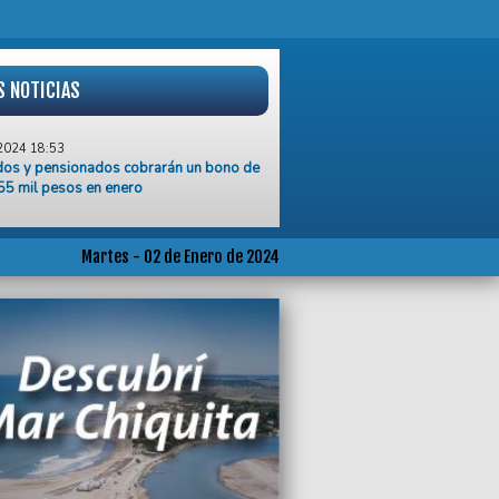
S NOTICIAS
2024 18:53
dos y pensionados cobrarán un bono de
55 mil pesos en enero
2024 18:40
 disparada del precio de los
tibles, se multiplica el valor de las
Martes - 02 de Enero de 2024
 de tránsito
2024 17:48
rada en vigencia de la tasa vial se corrió
ximo jueves .
2024 17:36
ciedad marplatense vive una situación
lencia extrema”, alertó Héctor Blasi
2024 13:45
ticia del Trabajo aceptó levantar la feria