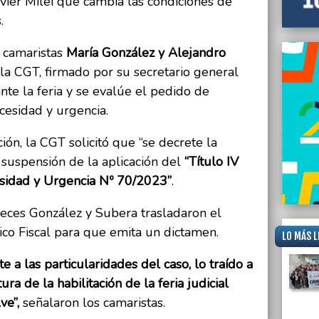
vier Milei que cambia las condiciones de
.
 camaristas
María González y Alejandro
 la CGT, firmado por su secretario general
te la feria y se evalúe el pedido de
cesidad y urgencia.
ión, la CGT solicitó que “se decrete la
 suspensión de la aplicación del
“Título IV
sidad y Urgencia Nº 70/2023”
.
ueces González y Subera trasladaron el
ico Fiscal para que emita un dictamen.
LO MÁS L
e a las particularidades del caso, lo traído a
ra de la habilitación de la feria judicial
ve”,
señalaron los camaristas.