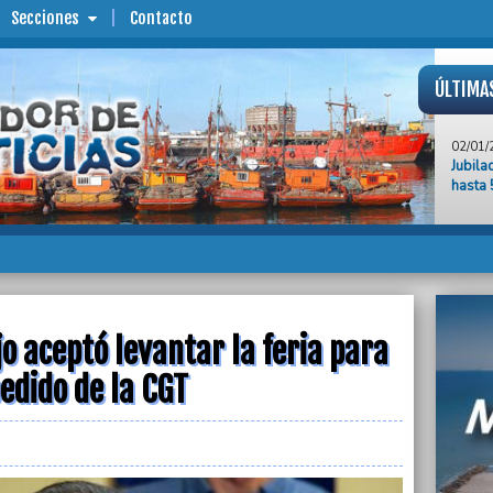
Secciones
Contacto
ÚLTIMA
02/01/
Jubila
hasta 
02/01/
Por la
combus
multas
02/01/
La ent
jo aceptó levantar la feria para
al pró
edido de la CGT
02/01/
“La so
de vio
02/01/
La Jus