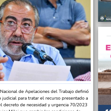
para 
02/01/
“Celeb
esquem
Alejan
02/01/
El gob
Anses
02/01/
Taladr
de Mar
02/01/
Colisi
pudo 
02/01/
 Nacional de Apelaciones del Trabajo definió
Exitos
ambula
o judicial para tratar el recurso presentado a
 el decreto de necesidad y urgencia 70/2023