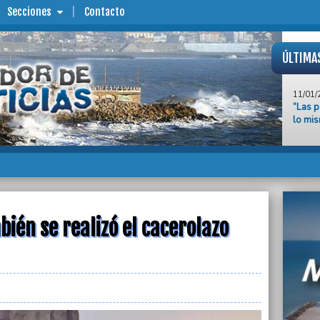
Secciones
Contacto
ÚLTIMA
11/01/
“Las p
lo mis
11/01/
Jubila
contra
11/01/
Jorge 
ABSA p
y Gene
ién se realizó el cacerolazo
11/01/
El dól
Mar de
11/01/
“Frent