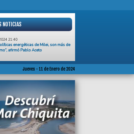
S NOTICIAS
2024 21:40
olíticas energéticas de Milei, son más de
mo”, afirmó Pablo Aceto
2024 19:55
dos de ATE se manifestaron en Anses en
 del DNU y de la Ley Ómnibus
Jueves - 11 de Enero de 2024
2024 15:59
Paredi y Walter Wini se reunieron en
ara plantear mejoras en Coronel Vidal
ral Pirán
2024 15:01
ar blue cerró a $ 1.132 para la venta en
l Plata
2024 11:30
e a la situación actual es fundamental el