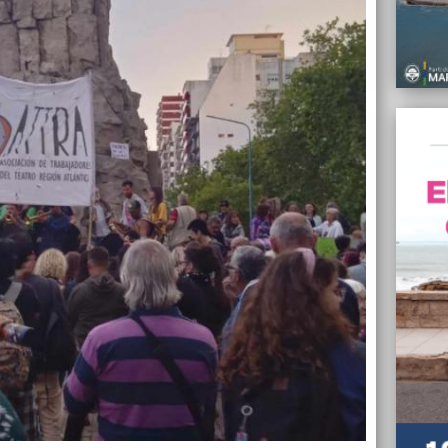
cabal 
edil d
11/01/
Adolfo
que ca
11/01/
Rige e
taxis 
11/01/
Trabaj
con el
Públic
11/01/
Brasil
genoci
11/01/
En Mar
cacero