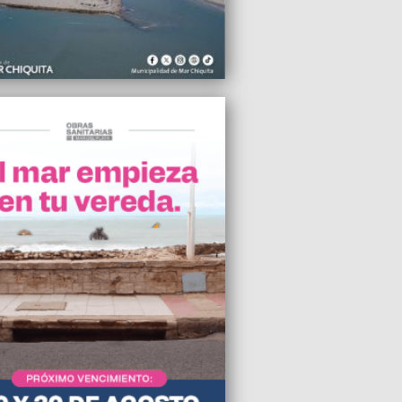
funcionamiento de los C.A.P.S”, dijo el
e UP Diego García
2024 11:27
 Aristarain llamó a ganar la calle hasta
iga el gobierno
2024 08:30
l aumento del 30% en las tarifas de
y remises en Mar del Plata
2024 06:13
o conjunto del Municipio de Mar Chiquita
 Ministerio de Infraestructura y Servicios
os de la provincia
2024 05:07
 apoya la denuncia contra Israel por
dio presentada por Sudáfrica
2024 04:55
 del Plata también se realizó el
lazo cultural