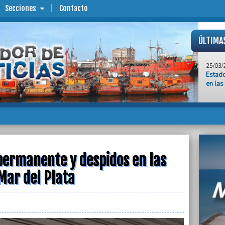
Secciones
Contacto
ÚLTIMA
25/03/
Estad
en las
25/03/
“Los j
dijo E
25/03/
Plaque
en Vill
permanente y despidos en las
25/03/
Mar del Plata
El Gob
fórmul
25/03/
Asesin
Emilio