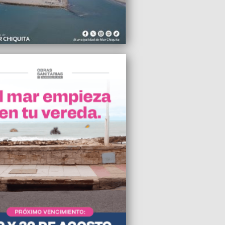
2024 12:55
e terrenos en el barrio Malvinas
tinas
2024 11:55
lvió a rechazar la oferta de Milei, del
este martes protestará en todo el país
2024 10:05
la oficina de Anses en el barrio Regional
 del Plata
2024 09:09
umentó el canon mensual y la 9 de
ya cobra $ 2.288.547.290,21
2024 07:45
ltitud en la marcha por el Día de la
a, la Verdad y la Justicia