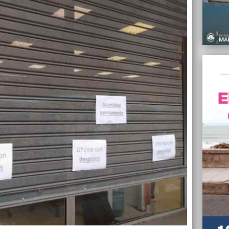
25/03/
Toma d
Argen
25/03/
ATE vo
8%, y 
25/03/
Cerró 
en Mar
25/03/
Neme a
Julio 
25/03/
Una mu
Memori