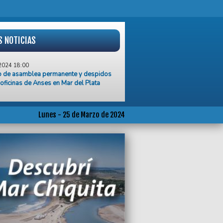
S NOTICIAS
2024 18:00
o de asamblea permanente y despidos
 oficinas de Anses en Mar del Plata
2024 17:40
ubilados se están muriendo de hambre”,
ugenio Semino
Lunes - 25 de Marzo de 2024
2024 17:33
ttes de poesía y música este miércoles
a Victoria
2024 15:35
ierno Nacional oficializó la nueva
a jubilatoria por inflación
2024 14:43
aron a un hombre en el barrio Don