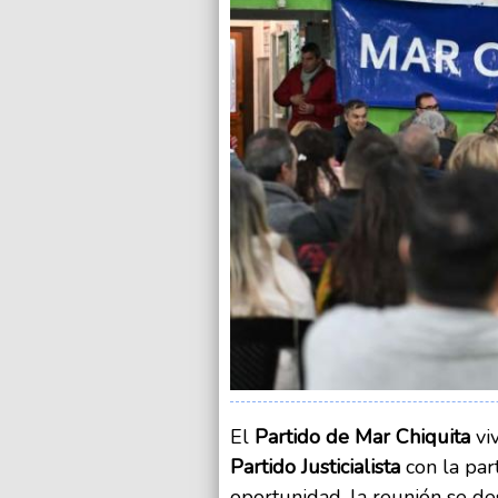
El
Partido de Mar Chiquita
vi
Partido Justicialista
con la par
oportunidad, la reunión se de