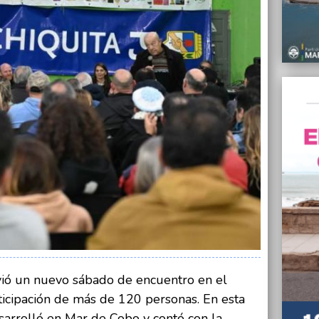
contra
12/08/
“Fui v
hostig
video 
12/08/
Nuevo
12/08/
“Confi
Mar Ch
Jorge 
12/08/
Comen
univer
la se
12/08/
La UCR
vió un nuevo sábado de encuentro en el
Maxim
ticipación de más de 120 personas. En esta
sarrolló en Mar de Cobo y contó con la