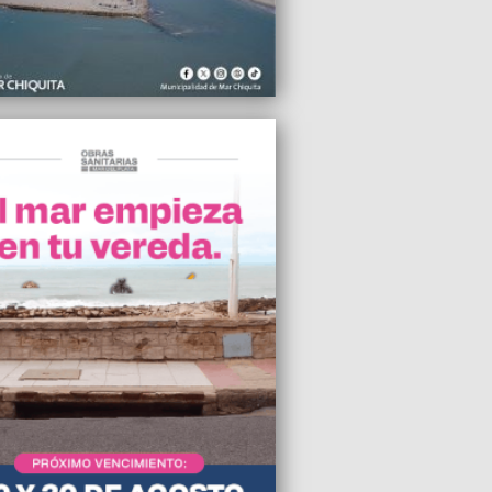
tos de alquiler
2024 20:37
íctima de una campaña de
amiento”, dijo Tamara Pettinato sobre el
junto a Alberto Fernández
2024 18:09
 aumento del GNC en Mar del Plata
2024 17:45
amos en la conducción de Kicillof, en
iquita hay unidad de acción”, afirmó
Paredi
2024 15:09
zó el paro de los docentes
sitarios, en la UNMdP será durante toda
mana
2024 15:03
 bonaerense ya eligió al sucesor de
iliano Abad