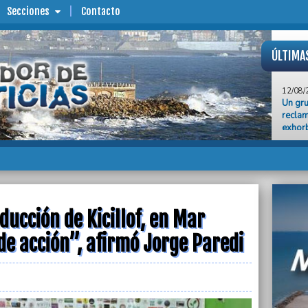
Secciones
Contacto
ÚLTIMA
12/08/
Un gru
reclam
exhorb
12/08/
Avanza
linder
12/08/
El Mun
instit
ucción de Kicillof, en Mar
de acción”, afirmó Jorge Paredi
12/08/
El Jar
en me
12/08/
La AFI