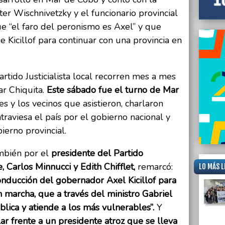
er Wischnivetzky y el funcionario provincial
ue “el faro del peronismo es Axel” y que
e Kicillof para continuar con una provincia en
rtido Justicialista local recorren mes a mes
ar Chiquita.
Este sábado fue el turno de Mar
s y los vecinos que asistieron, charlaron
atraviesa el país por el gobierno nacional y
ierno provincial.
bién por el
presidente del Partido
te, Carlos Minnucci y Edith Chifflet,
remarcó:
LO MÁS L
onducción del gobernador Axel Kicillof para
n marcha, que a través del ministro Gabriel
blica y atiende a los más vulnerables”.
Y
ar frente a un presidente atroz que se lleva