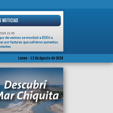
S NOTICIAS
2024 21:45
po de vecinos se movilizó a EDEA a
ar por facturas que sufrieron aumentos
itantes
2024 20:40
 la reparación de calles en barrios
Lunes - 12 de Agosto de 2024
os a la Ruta 2
2024 20:39
icipio fortalece sus vínculos con
uciones deportivas de Mar Chiquita
2024 20:39
dín de Infantes Nº 903 sufrió cuatro robos
nos de 72 horas
2024 20:39
P eliminó la obligación de registrar los