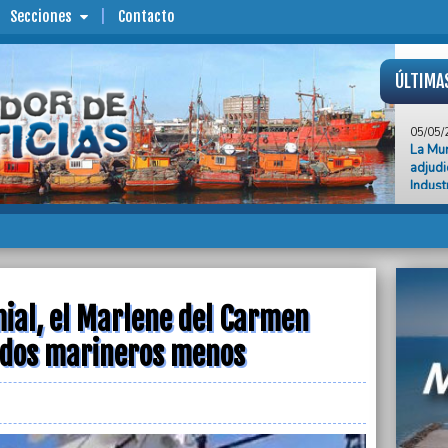
Secciones
Contacto
ÚLTIMA
05/05/
La Mun
adjudi
Indust
05/05/
Pica e
proyec
Franci
05/05/
La aut
ial, el Marlene del Carmen
octavo
n dos marineros menos
05/05/
Pese a
Carmen
meno