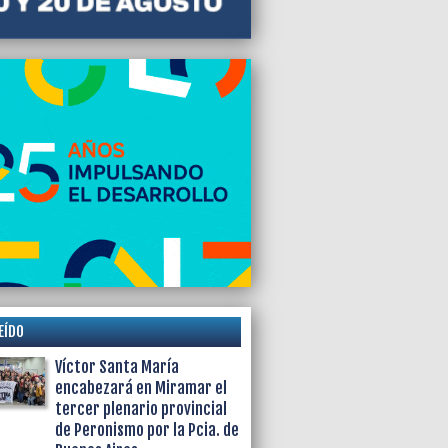
jo de Chapadmalal que su hijo quiere
izar
EÍDO
Víctor Santa María
encabezará en Miramar el
tercer plenario provincial
de Peronismo por la Pcia. de