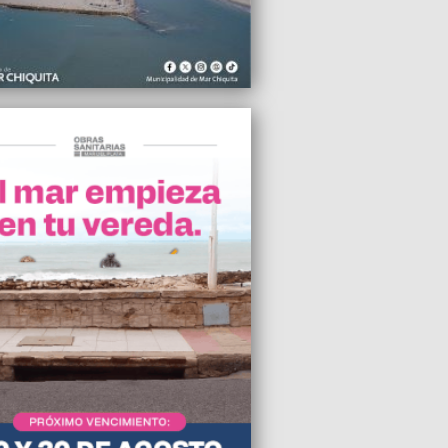
2025 12:35
Luis Galván, campeón del mundo con la
ión argentina en 1978
2025 12:31
ivatización de la UT de Chapadmalal es
ocio multimillonario para algún amigo
der”, denunció Facundo Apache Villalba
2025 11:50
por una fuga de gas en Salta entre la Av.
ad y Maipú
2025 06:13
a Francisco donó el papamóvil para
ormarlo en una clínica para niños de
2025 05:59
os autoconvocados marcharán este
 en Necochea para exigir medidas
es ante la inseguridad
2025 05:59
dres de Milei veranearon en el