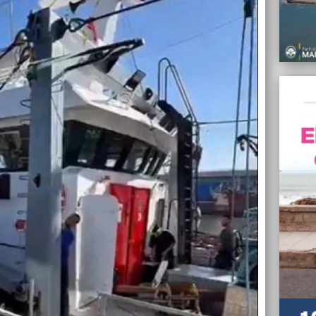
05/05/
Murió 
Selecc
05/05/
“La pr
un neg
del po
05/05/
Susto 
Libert
05/05/
El Pap
transf
Gaza
05/05/
Vecin
martes
urgent
05/05/
Los pa