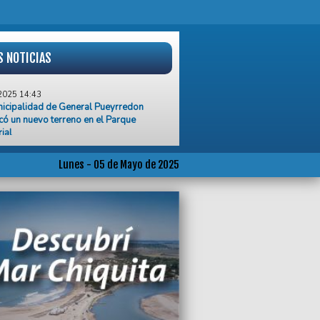
S NOTICIAS
2025 14:43
icipalidad de General Pueyrredon
có un nuevo terreno en el Parque
rial
2025 14:34
ntre libertarios y radicales por un
Lunes - 05 de Mayo de 2025
to para nombrar una calle Papa
sco
2025 14:02
opsia a la mujer fallecida al caer de un
 piso no reveló lesiones previas
2025 13:35
l reclamo gremial, el Marlene del
 zarpó este lunes con dos marineros
s