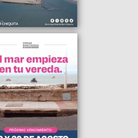
s formales en lo que va del 2025
2025 17:37
istas reclaman el pago de convenios
dos por parte del Municipio
2025 15:30
calía retiró el pedido para que Cristina
er vaya a una cárcel común
2025 15:00
s de Plaza de Mayo anunció la
ución del Nieto 140, tiene una hermana en
l Plata
2025 09:47
s de edificio céntrico protestan tras un
n gas y con cortes de luz
2025 09:31
caída de ventas en Mar del Plata, fue
8% en junio