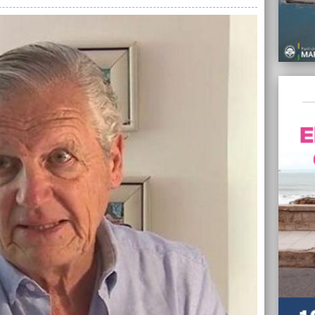
empleo
07/07/
Foment
atrasa
07/07/
La Fis
Kirchn
07/07/
Abuela
restit
Mar de
07/07/
Vecino
mes si
07/07/
Nueva 
del 9,