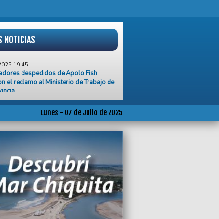
S NOTICIAS
2025 19:45
jadores despedidos de Apolo Fish
on el reclamo al Ministerio de Trabajo de
vincia
2025 19:22
e el primer semestre, se cometieron 17
Lunes - 07 de Julio de 2025
idios en General Pueyrredon
2025 19:13
ierno anunció la disolución de Vialidad
nal
2025 18:00
nicia una obra estratégica para vincular
incipales acueductos de la ciudad
2025 17:51
denuncian que se perdieron 150 mil