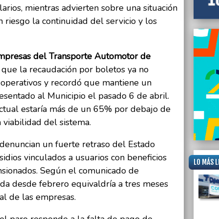
larios, mientras advierten sobre una situación
n riesgo la continuidad del servicio y los
mpresas del Transporte Automotor de
que la recaudación por boletos ya no
s operativos y recordó que mantiene un
resentado al Municipio el pasado 6 de abril.
 actual estaría más de un 65% por debajo de
 viabilidad del sistema.
 denuncian un fuerte retraso del Estado
sidios vinculados a usuarios con beneficios
LO MÁS L
ensionados. Según el comunicado de
 desde febrero equivaldría a tres meses
al de las empresas.
l paro responde a la falta de pago de