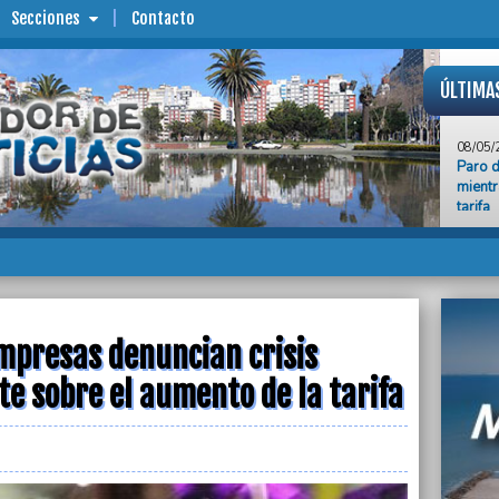
Secciones
Contacto
ÚLTIMA
08/05/
Paro d
mientr
tarifa
08/05/
Devast
zona s
08/05/
Paro d
de pag
empresas denuncian crisis
e sobre el aumento de la tarifa
08/05/
Ante e
de se
08/05/
Robaro