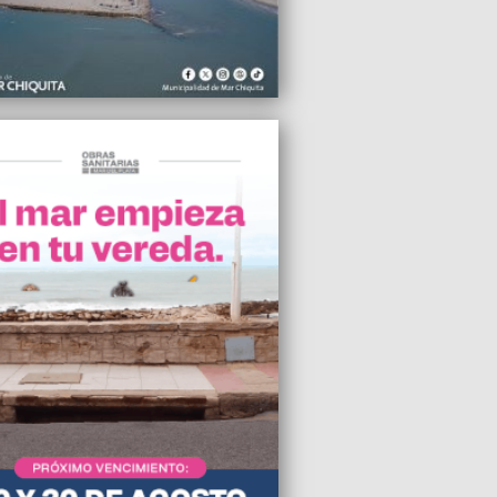
 en Parque Peña
2026 12:35
den toda la programación del fútbol
por el mal tiempo
2026 11:25
n las reglas para Uber, Cabify y Didi,
oferes ahora deben sacar la licencia
ional para seguir trabajando
2026 07:45
ta, el 65% reprueba la gestión de Milei
2026 07:22
der la Zona Fría es defender a las
as trabajadoras”, manifestaron desde la
egional
2026 07:09
n a pedir respuestas sobre el Parque
s Deportes