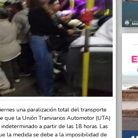
APAND
08/05/
Suspen
local 
08/05/
Cambia
los ch
profes
08/05/
Encues
08/05/
“Defen
famili
CGT R
08/05/
iernes una paralización total del transporte
Vuelve
de que la Unión Tranviarios Automotor (UTA)
de lo
indeterminado a partir de las 18 horas. Las
e la medida se debe a la imposibilidad de