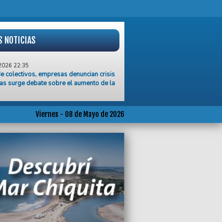
S NOTICIAS
2026 22:35
e colectivos, empresas denuncian crisis
as surge debate sobre el aumento de la
2026 22:09
ador incendio consume vivienda en la
Viernes - 08 de Mayo de 2026
ur
2026 18:10
e colectivos en Mar del Plata por falta
o a los choferes
2026 14:45
l mal clima, el Puerto refuerza medidas
guridad
2026 14:24
n y causaron destrozos en el predio de