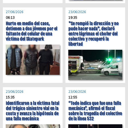
27/06/2026
23/06/2026
06:13
19:35
Hurto en medio del caos,
"Se rompió la dirección y no
detienen a dos jóvenes por el
pude hacer nada", declaró
faltante del celular de una
entre lágrimas el chofer del
víctima del Skatepark
colectivo y recuperó la
libertad
23/06/2026
23/06/2026
15:35
12:55
Identificaron a la víctima fatal
“Todo indica que fue una falla
del trágico siniestro vial en la
mecánica”, afirmó el fiscal
costa y avanza la hipótesis de
sobre la tragedia del colectivo
una falla mecánica
de la línea 532