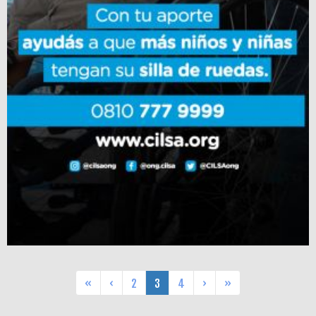
«
‹
2
3
4
›
»