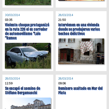
30/03/2014
28/03/2014
03:35
21:50
Violento choque protagonizó
Intervienen en una vivienda
en la ruta 226 el ex corredor
donde se produjeron varios
de automovilismo “Lalo
hechos delictivos
”Ramos
28/03/2014
28/03/2014
12:59
09:06
Se escapó el asesino de
Remisero asaltado en Mar del
Stéfano Bergamaschi
Plata