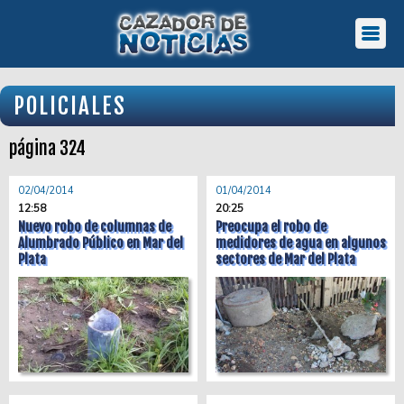
POLICIALES
página 324
02/04/2014
01/04/2014
12:58
20:25
Nuevo robo de columnas de
Preocupa el robo de
Alumbrado Público en Mar del
medidores de agua en algunos
Plata
sectores de Mar del Plata