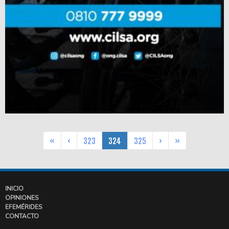
«
‹
323
324
325
›
»
INICIO
OPINIONES
EFEMÉRIDES
CONTACTO