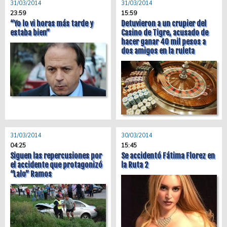
31/03/2014
31/03/2014
23:59
15:59
“Yo lo vi horas más tarde y
Detuvieron a un crupier del
estaba bien”
Casino de Tigre, acusado de
hacer ganar 40 mil pesos a
dos amigos en la ruleta
31/03/2014
30/03/2014
04:25
15:45
Siguen las repercusiones por
Se accidentó Fátima Florez en
el accidente que protagonizó
la Ruta 2
“Lalo” Ramos