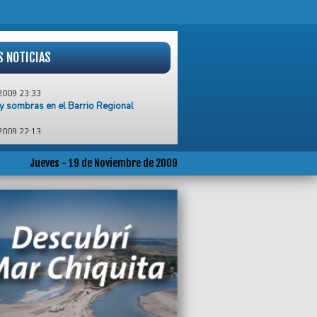
S NOTICIAS
2009 23:33
y sombras en el Barrio Regional
2009 22:13
aron hija dilecta de Mar del Plata a
 del Carmen “Coca” Maggi
Jueves - 19 de Noviembre de 2009
2009 12:29
emos promover el uso de la memoria
ue la muerte de tantos no haya sido en
2009 11:27
ante operativo antidrogas de la Policía
 del Plata
2009 11:18
enses: Fabián Cubero dio una clínica de