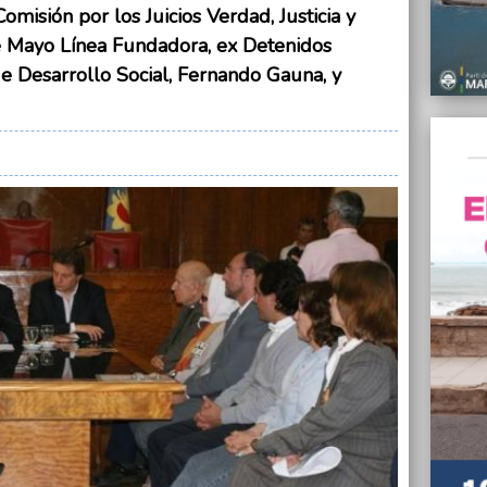
misión por los Juicios Verdad, Justicia y
19/11/
 Mayo Línea Fundadora, ex Detenidos
Es ley
de Desarrollo Social, Fernando Gauna, y
19/11/
Inspec
19/11/
Se rea
los In
18/11/
No hab
de lar
18/11/
“Le ro