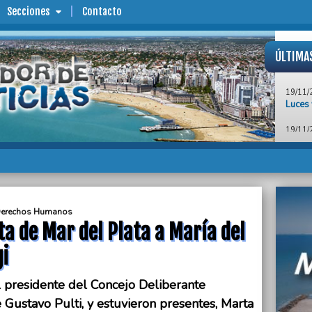
Secciones
Contacto
ÚLTIMA
19/11/
Luces 
19/11/
Declar
María
19/11/
“Quer
para q
vano”
e Derechos Humanos
ta de Mar del Plata a María del
19/11/
Import
i
de Mar
19/11/
l presidente del Concejo Deliberante
Bonaer
 Gustavo Pulti, y estuvieron presentes, Marta
fútbol