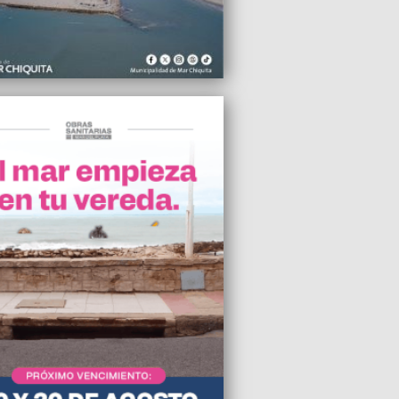
2009 00:56
 la extracción compulsiva de ADN
2009 00:47
ción General continúa sin decibelímetro
2009 00:23
lizó la premiación a los ganadores de
tercolegiales 2009
2009 15:42
rá subas en las tarifas de los ómnibus
ga distancia
2009 12:01
mpimos el corralito a Pulti”