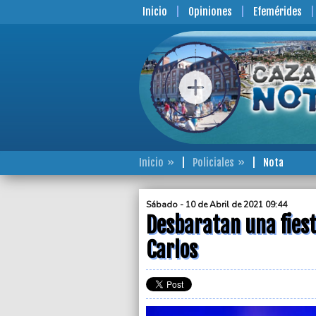
Inicio
Opiniones
Efemérides
Inicio
Policiales
Nota
Sábado - 10 de Abril de 2021 09:44
Desbaratan una fiest
Carlos