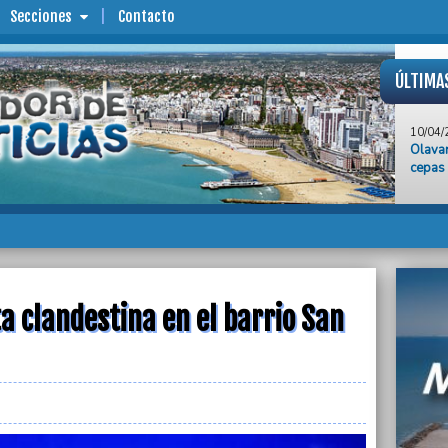
Secciones
Contacto
ÚLTIMA
10/04/
Olavar
cepas
10/04/
“Es ne
advirt
priva
10/04/
Urugua
por co
a clandestina en el barrio San
10/04/
Confi
corona
10/04/
Repor