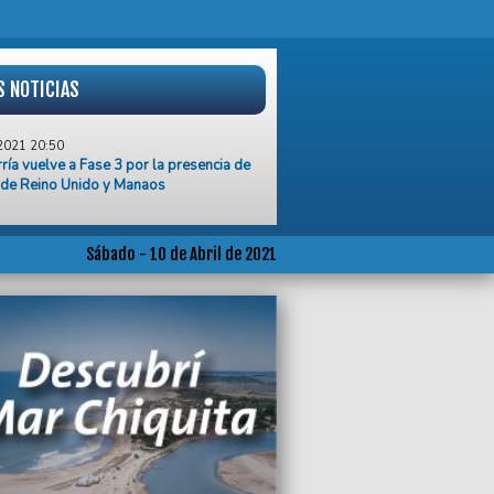
S NOTICIAS
2021 20:50
ría vuelve a Fase 3 por la presencia de
 de Reino Unido y Manaos
2021 19:00
cesario tomar medidas más drásticas",
ieron efectores de la salud pública y
Sábado - 10 de Abril de 2021
da
2021 18:31
y registró un récord diario de muertes
ronavirus con hospitales saturados
2021 17:33
rmaron 247 nuevos casos de
virus en Gral Pueyrredon
2021 17:00
taron 297 muertes y 19.419 nuevos