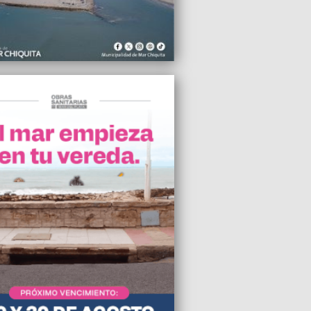
ios por Covid-19 en el país
2021 11:59
n a funcionar los casinos y los bingos
neral Pueyrredon
2021 11:25
nuncia de Montenegro contra los
entos sociales es una impostura",
 Alejandro Martínez
2021 09:44
atan una fiesta clandestina en el barrio
arlos
2021 09:38
ierno sube la asistencia económica del
II a $18.000 por trabajador
2021 08:33
den la prohibición de ingreso de turistas
jeros hasta el 30 de abril