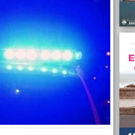
contag
10/04/
Vuelve
en Ge
10/04/
“La de
movimi
afirmó
10/04/
Desbar
San C
10/04/
El Gob
Repro 
10/04/
Extien
extran