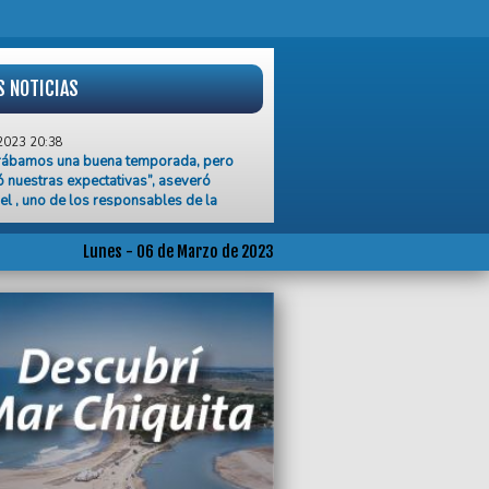
S NOTICIAS
2023 20:38
rábamos una buena temporada, pero
 nuestras expectativas”, aseveró
el , uno de los responsables de la
a Jorgito
2023 20:20
Lunes - 06 de Marzo de 2023
bad cuestionó el discurso del
ador Kicillof
2023 20:18
of aseguró que el petróleo offshore
rá producción y empleo en Mar del
2023 20:15
stronomía y la hotelería vivieron la
 temporada en muchísimo tiempo",
vieron desde UTHGRA Mar del Plata