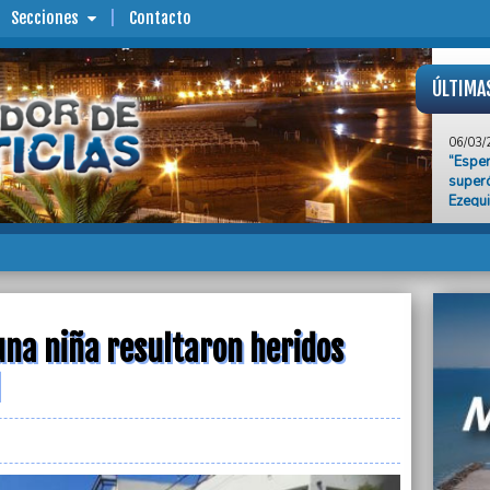
Secciones
Contacto
ÚLTIMA
06/03/
“Espe
superó
Ezequi
Parrill
06/03/
Maxi A
gobern
06/03/
Kicill
na niña resultaron heridos
genera
Plata
06/03/
"La ga
mejor
sostu