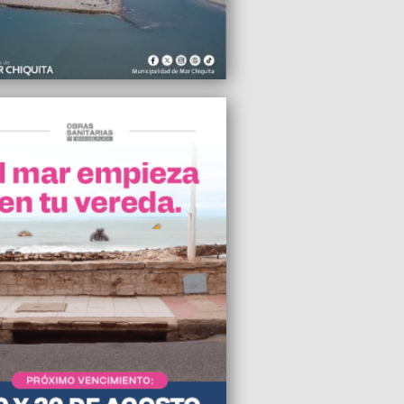
2023 20:12
bre mayor y una niña resultaron
s tras un siniestro vial
2023 20:11
hiquita implementó más de 200 botones
nico
2023 20:09
legado del Puerto no puede ser elegido
 Intendente”, sostuvo el precandidato a
ente Daniel Tunoni
2023 20:09
n entre Constitución y Bahía Blanca
a su servicio el 10 de marzo
2023 20:00
do cayó por goleada ante Patronato en
á
2023 12:00
e hijo perecieron en un trágico incendio
 del Plata