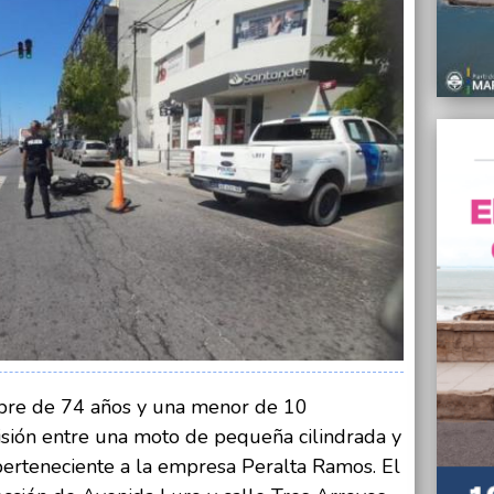
06/03/
Un hom
herido
06/03/
Mar C
antipá
06/03/
“El De
por el
intend
06/03/
El tre
reanud
06/03/
Alvara
Paran
mbre de 74 años y una menor de 10
isión entre una moto de pequeña cilindrada y
06/03/
Madre 
 perteneciente a la empresa Peralta Ramos. El
en Mar