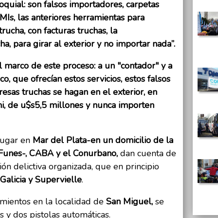
quial: son falsos importadores, carpetas
SIMIs, las anteriores herramientas para
ucha, con facturas truchas, la
, para girar al exterior y no importar nada”.
 marco de este proceso: a un "contador" y a
, que ofrecían estos servicios, estos falsos
esas truchas se hagan en el exterior, en
mi, de u$s5,5 millones y nunca importen
 lugar en
Mar del Plata-en un domicilio de la
 Funes-, CABA y el Conurbano,
dan cuenta de
ión delictiva organizada, que en principio
Galicia y Supervielle
.
mientos en la localidad de
San Miguel,
se
s y dos pistolas automáticas.