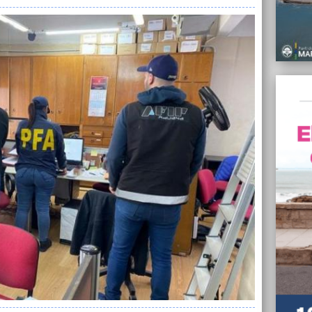
11/07/
Conden
de la 
Gonzá
11/07/
El Mun
quiróf
gatos 
11/07/
Ravert
de has
pensi
11/07/
La AFI
$2.00
11/07/
Comenz
estadi
Vivora