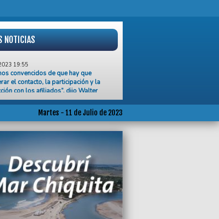
S NOTICIAS
2023 19:55
mos convencidos de que hay que
rar el contacto, la participación y la
cción con los afiliados”, dijo Walter
ren, candidato a secretario general del
Martes - 11 de Julio de 2023
2023 17:35
ecibir duros
onamientos,Balmaceda pegó el faltazo
Concejo Deliberante
2023 17:09
aron desde Unión por la Patria dichos
inovich sobre siniestro trágico en la
8
2023 16:32
ió el motociclista que había colisionado
n camión