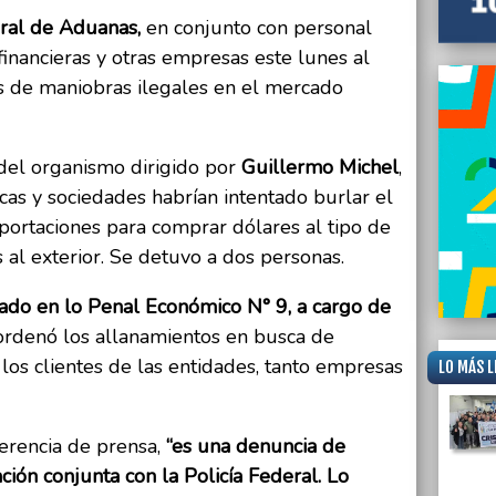
11/07/
eral de Aduanas,
en conjunto con personal
Allana
 financieras y otras empresas este lunes al
Conurb
fugar 
os de maniobras ilegales en el mercado
 del organismo dirigido por
Guillermo Michel
,
cas y sociedades habrían intentado burlar el
portaciones para comprar dólares al tipo de
s al exterior. Se detuvo a dos personas.
ado en lo Penal Económico N° 9, a cargo de
ordenó los allanamientos en busca de
los clientes de las entidades, tanto empresas
LO MÁS L
erencia de prensa,
“es una denuncia de
ción conjunta con la Policía Federal. Lo