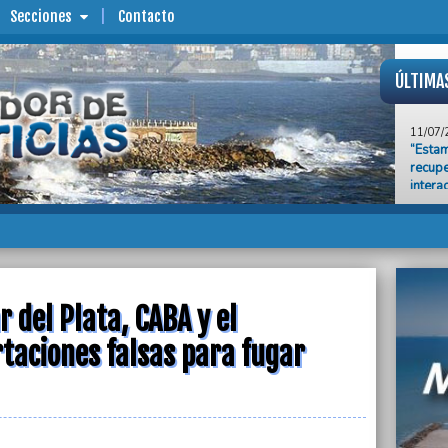
Secciones
Contacto
ÚLTIMA
11/07/
“Esta
recupe
intera
Iribar
STM
11/07/
Tras r
cuesti
en el 
 del Plata, CABA y el
11/07/
Repudi
taciones falsas para fugar
de Rav
ruta 8
11/07/
Fallec
con u