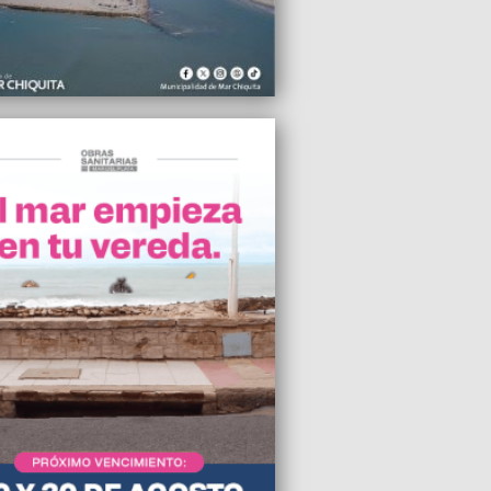
2023 16:28
aron a prisión perpetua a los policías
Ciudad acusados de matar a Lucas
lez
2023 13:44
icipio de Mar Chiquita abrirá un
ano fijo para castrar y vacunar perros y
en la costa
2023 13:33
a y Massa anunciaron nuevos créditos
ta 400 mil pesos para jubilados y
onados
2023 09:27
P incautó maíz sin declarar por más de
0.000
2023 06:13
ó la construcción de tribunas en los
os municipales de Camet Norte y
tá