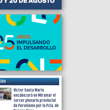
2023 05:54
mientos en Mar del Plata, CABA y el
ano por importaciones falsas para
dólares
EÍDO
Víctor Santa María
encabezará en Miramar el
tercer plenario provincial
de Peronismo por la Pcia. de