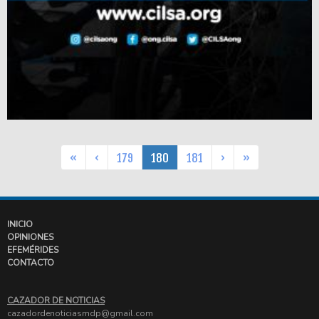
«
‹
179
180
181
›
»
INICIO
OPINIONES
EFEMÉRIDES
CONTACTO
CAZADOR DE NOTICIAS
cazadordenoticiasmdp@gmail.com