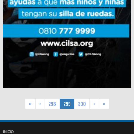
«
‹
298
299
300
›
»
INICIO