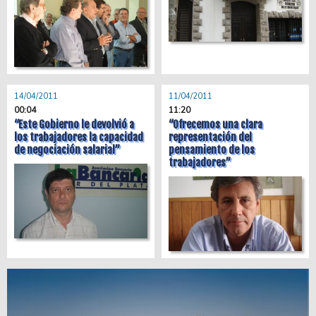
14/04/2011
11/04/2011
00:04
11:20
“Este Gobierno le devolvió a
“Ofrecemos una clara
los trabajadores la capacidad
representación del
de negociación salarial”
pensamiento de los
trabajadores”