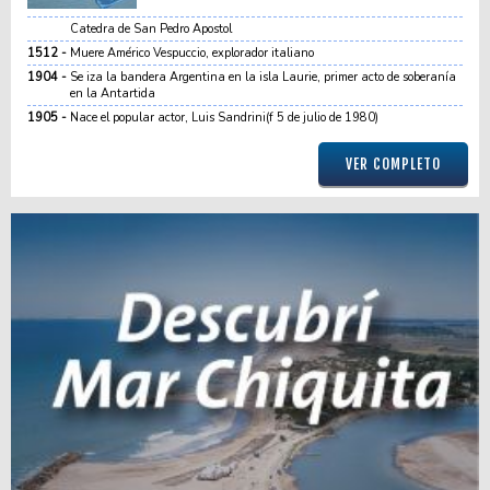
Catedra de San Pedro Apostol
1512
Muere Américo Vespuccio, explorador italiano
1904
Se iza la bandera Argentina en la isla Laurie, primer acto de soberanía
en la Antartida
1905
Nace el popular actor, Luis Sandrini(f 5 de julio de 1980)
VER COMPLETO