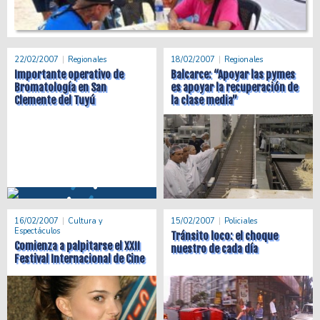
22/02/2007
Regionales
18/02/2007
Regionales
Importante operativo de
Balcarce: “Apoyar las pymes
Bromatología en San
es apoyar la recuperación de
Clemente del Tuyú
la clase media”
16/02/2007
Cultura y
15/02/2007
Policiales
Espectáculos
Tránsito loco: el choque
Comienza a palpitarse el XXII
nuestro de cada día
Festival Internacional de Cine