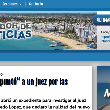
Secciones
Contacto
ÚLTIMA
12/07/
Import
Infanti
12/07/
Los so
Carmen
Barrio
12/07/
Result
PO
puntó” a un juez por las
12/07/
El kir
retenc
12/07/
 abrió un expediente para investigar al juez
Asado 
redo López, que declaró la nulidad del nuevo
Bueno