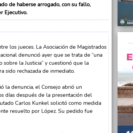
do de haberse arrogado, con su fallo,
12/07/
r Ejecutivo.
Quedó 
de Sar
11/07/
“La sa
11/07/
tre los jueces. La Asociación de Magistrados
Amenaz
 Nacional denunció ayer que se trata de “una
Federa
 sobre la Justicia” y cuestionó que la
11/07/
ra sido rechazada de inmediato.
“Nuest
proyec
popula
bió la denuncia, el Consejo abrió un
11/07/
os días después de la presentación del
Récord
diputado Carlos Kunkel solicitó como medida
inscri
ente resuelto por López. Su pedido fue