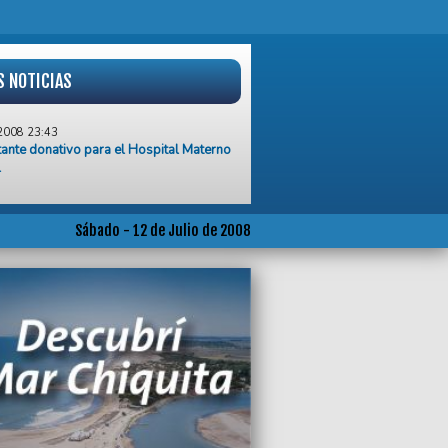
S NOTICIAS
2008 23:43
ante donativo para el Hospital Materno
l
2008 20:50
cialistas Carlos Nivio y María del
 Viñas se reunieron con vecinos del
Sábado - 12 de Julio de 2008
 Centenario
2008 20:30
ados del Rugby de Mar del Plata
2008 17:57
chnerismo le “apuntó” a un juez por las
iones
2008 17:33
y shopping, los gustos de Shannon en
s Aires