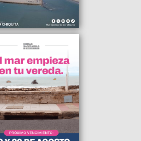
2008 12:41
inaugurada una muestra de fotografías
a Facio
2008 22:50
lud es el peor negocio que puede haber”
2008 22:05
aron de muerte al Presidente de la
ción Agraria
2008 11:52
ro espacio cree en la concertación como
to político del movimiento nacional y
r en la Argentina”
2008 11:46
 histórico: más de 5 mil jóvenes
ptos en La Costa