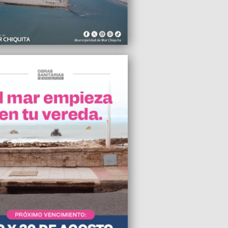
2009 21:43
incuente abatido y un policía herido
2009 20:45
paña, Luis María Ocampo visitó el
y recorrió la villa de Vértiz
2009 20:10
as pintadas en el barrio Hipódromo”
2009 19:42
lizaron la Lista de Unidad Mercantil
e y Blanca encabezada por Pedro
pelle
2009 12:54
 Marcone da su versión de los hechos