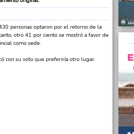
miento original.
13/06/
Un del
13/06/
En cam
430 personas optaron por el retorno de la
Puerto 
 tanto, otro 41 por ciento se mostró a favor de
13/06/
incial como sede.
“Garit
13/06/
có con su voto que preferiría otro lugar.
Oficia
Celest
Mezza
13/06/
Xavier