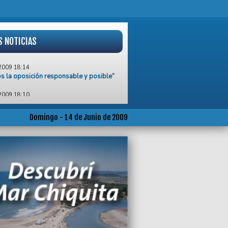
S NOTICIAS
2009 18:14
 la oposición responsable y posible”
2009 18:10
atos a aconcejales de Acción
tense mantuvieron una reunión en el
de la hermana Marta
Domingo - 14 de Junio de 2009
2009 01:06
que la Feria del Libro vuelva a la carpa
Peatonal
2009 00:56
e, en el 98% de los hogares argentinos
2009 21:54
cimiento a Ariel Lallera en el Concejo
rante