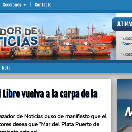
Secciones
Contacto
ÚLTIMA
14/06/
“Somos
14/06/
Candid
Marpla
hogar 
Nota
14/06/
Piden 
de la 
l Libro vuelva a la carpa de la
14/06/
El mat
13/06/
azador de Noticias puso de manifiesto que el
Recono
Delibe
ctores desea que “Mar del Plata Puerto de