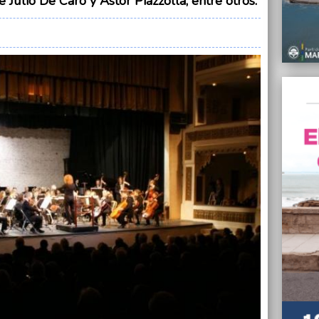
Julio De Caro y Astor Piazzolla, entre otros.
09/07/
Noche 
Oficial
08/07/
El EMT
del Pl
08/07/
El Go
imponi
07/07/
En un 
más de
07/07/
Extend
segur