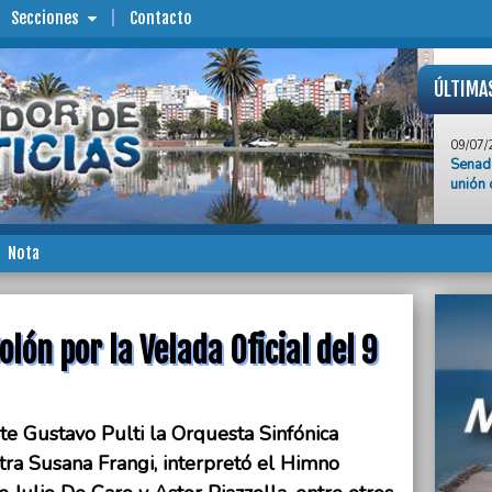
Secciones
Contacto
ÚLTIMA
09/07/
Senado
unión 
09/07/
“Nuest
amable
Nota
encabe
Indep
09/07/
La con
olón por la Velada Oficial del 9
hasta 
09/07/
“Tapit
te Gustavo Pulti la Orquesta Sinfónica
tra Susana Frangi, interpretó el Himno
09/07/
Rendic