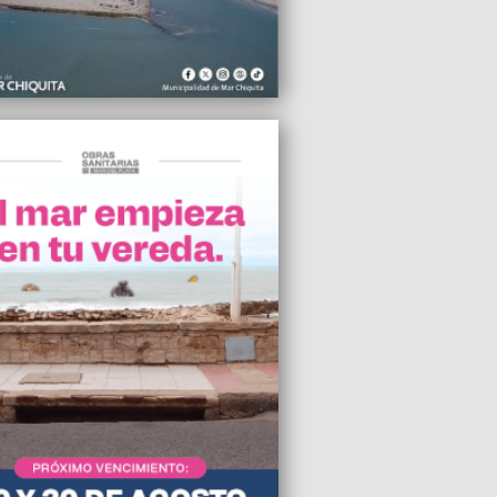
2010 00:34
de gala en el Colón por la Velada
 del 9 de Julio
2010 18:50
ur presentó la nueva página web “Mar
ata Destino Educativo”
2010 16:11
bierno elevó 20% el mínimo no
ble del impuesto a las ganancias
2010 22:34
año, la canasta básica alimentaria subió
l doble que el salario
2010 18:15
erán a toda la Provincia las cámaras de
idad