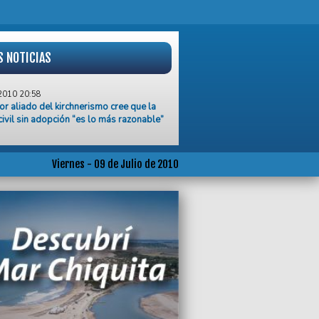
S NOTICIAS
2010 20:58
r aliado del kirchnerismo cree que la
civil sin adopción “es lo más razonable”
2010 20:14
ra identidad merece el culto del trato
 y el amor” dijo el Intendente al
Viernes - 09 de Julio de 2010
zar el acto por el día de la
endencia
2010 18:38
fesión de Balli: “Tomé la mamadera
los 7 años”
2010 10:33
a”, la mascota de la Peatonal
2010 00:50
ión incondicional