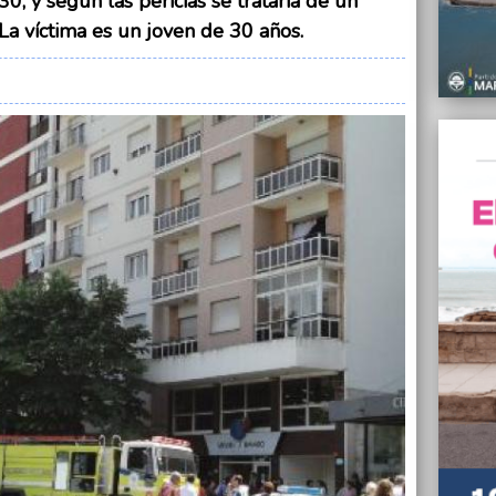
0, y según las pericias se trataría de un
12/11/
La víctima es un joven de 30 años.
Un mue
depart
12/11/
De Vid
import
12/11/
Se cor
Mar de
11/11/
Espect
Balca
11/11/
Argent
natur