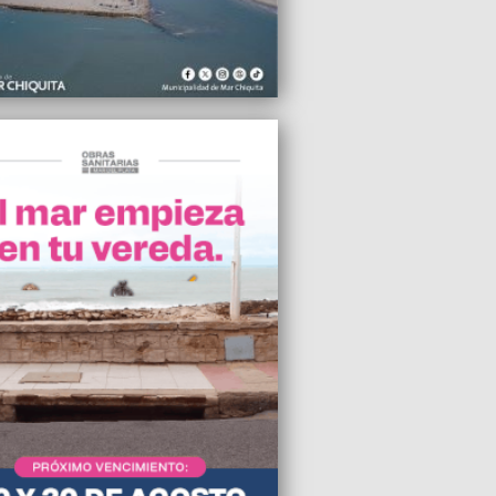
2011 11:00
rto por una explosión en un
amento del centro de Mar del Plata
2011 01:07
o, Abal Medina y Mariotto destacaron la
ancia de ley de medios en Mar del Plata
2011 00:32
rerá una fecha de Turismo Carretera en
l Plata
2011 20:27
acular choque de Agustín Canapino en
rce
2011 16:45
ina posee una de las siete maravillas
ales del mundo