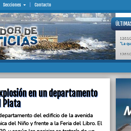
Secciones
Contacto
ÚLTIMA
12/11/
“La qu
12/11/
Aldosi
de Arr
12/11/
Berlus
sus o
xplosión en un departamento
12/11/
Arance
Cristi
l Plata
12/11/
 departamento del edificio de la avenida
"Es un
boleto
ca del Niño y frente a la Feria del Libro. El
Ferná