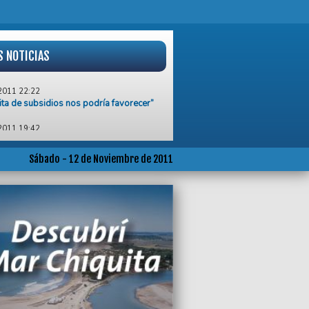
S NOTICIAS
2011 22:22
ita de subsidios nos podría favorecer”
2011 19:42
vi cayó sin atenuantes en el “Gigante”
oyito
Sábado - 12 de Noviembre de 2011
2011 18:30
coni se fue entre insultos y festejos de
positores
2011 15:00
do consideró “muy útil” la reunión con
na
2011 12:59
 engaño pretender comparar el valor del
 con otras ciudades", afirmó Marcelo
ndez