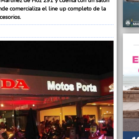
Martínez de Hoz 291 y cuenta con un salón
19/04/
Forman
e comercializa el line up completo de la
de la 
cesorios.
19/04/
Aprueb
fumar 
19/04/
Emotiv
Centr
Malvi
19/04/
El Con
19/04/
Piumat