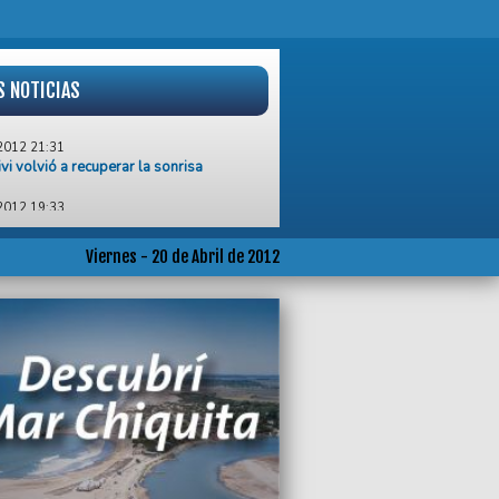
S NOTICIAS
2012 21:31
vi volvió a recuperar la sonrisa
2012 19:33
itamos pensar la Argentina del mañana
rar cuadros para el futuro”
Viernes - 20 de Abril de 2012
2012 16:45
imos el gran gusto de inaugurar un
de primera línea”
2012 06:25
 “voy a votar por estatizar YPF”
2012 01:22
 “La Ciudad Judicial dará una respuesta
ia muy importante para la administración
ticia en Mar de Plata”