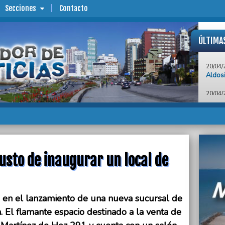
Secciones
Contacto
ÚLTIMA
20/04/
Aldosi
20/04/
“Neces
y gene
20/04/
“Nos d
local 
usto de inaugurar un local de
20/04/
Menem:
20/04/
Pulti:
, en el lanzamiento de una nueva sucursal de
edilic
de Jus
. El flamante espacio destinado a la venta de