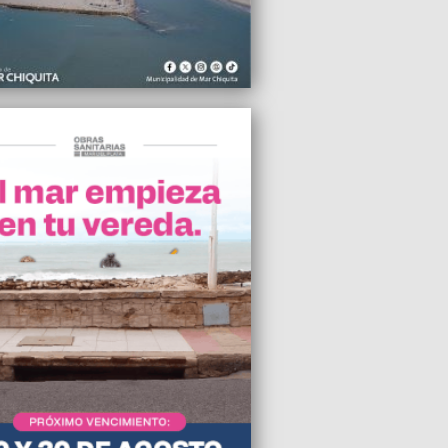
2012 23:30
 el Sindicato de Trabajadores Privados
Sanidad
2012 22:05
an el proyecto de ley que prohíbe
en bingos y casinos bonaerenses
2012 21:00
a Sesión Pública Especial del HCD en el
o de Ex Soldados Combatientes de
nas
2012 18:45
greso avaló la intervención de YPF
2012 16:33
o: “Moyano no se baja”