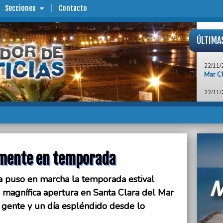
Secciones
Contacto
ÚLTIMA
22/11/
Mar Ch
22/11/
No pud
22/11/
Con un
le gan
22/11/
En el 
almente en temporada
ser te
a puso en marcha la temporada estival
22/11/
Aprueb
 magnífica apertura en Santa Clara del Mar
Regis
a gente y un día espléndido desde lo
Horizo