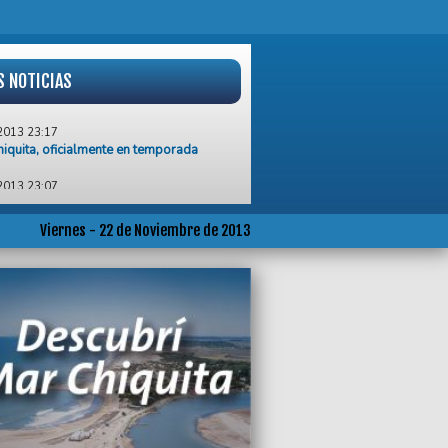
S NOTICIAS
2013 23:17
iquita, oficialmente en temporada
2013 23:07
o levantar cabeza en el Sur
2013 20:20
Viernes - 22 de Noviembre de 2013
 gol de otro partido Crucero del Norte
ó a Aldosivi en el Minella
2013 19:58
día de Santa Cecilia, el obispo llamó a
stigos valientes del evangelio
2013 17:45
an Proyecto de Ley para crear el
tro de Consorcios de Propiedad
ntal