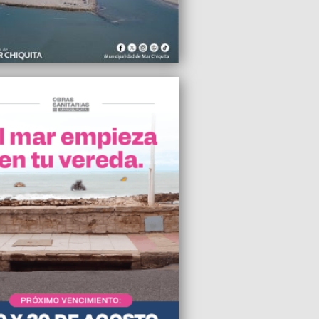
2013 15:30
imos que en cualquier momento vamos a
r algún compañero”
2013 11:20
ivista de Greenpeace, Hernán Pérez Orsi.
n fue excarcelado bajo fianza en Rusia
2013 09:27
ius es “Tiburón”
2013 07:55
R se opone “al aumento desmedido de
sas propuesto por Pulti”
2013 03:25
et con aportes para el hogar de la
na Marta