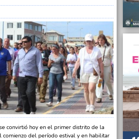
22/11/
“Sent
perde
22/11/
El act
tambié
22/11/
Ciro R
22/11/
La UC
las ta
22/11/
Curuch
Herma
e convirtió hoy en el primer distrito de la
el comienzo del período estival y en habilitar