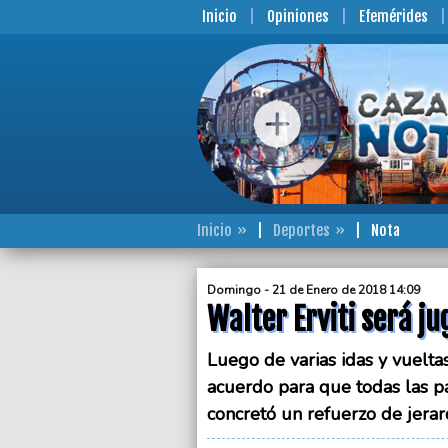
Inicio
Opiniones
Efemérides
Inicio
Deportes
Nota
Domingo - 21 de Enero de 2018 14:09
Walter Erviti será j
Luego de varias idas y vuelta
acuerdo para que todas las pa
concretó un refuerzo de jerar