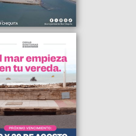
o Taddei y Josefina García Navarro
n “"Entre Dos Escolleras”
2018 06:25
rmana está desaparecida"
2018 01:04
00 mil fieles el Papa pidió terminar con
ga del femicidio
2018 23:45
llanamiento policial impiden ritual
ico con sustancias alucinógenas en
l Plata
2018 23:42
l se quedó con el clásico