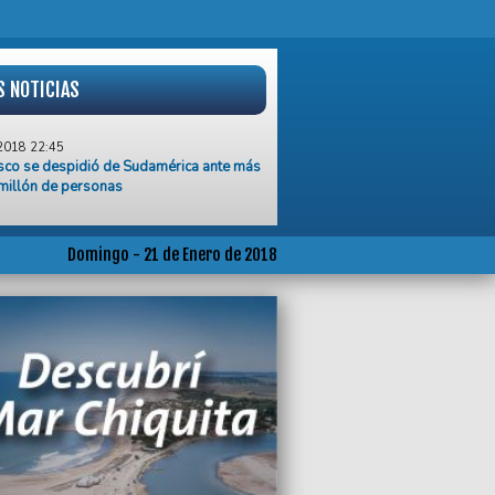
S NOTICIAS
2018 22:45
sco se despidió de Sudamérica ante más
millón de personas
2018 17:25
tran drogas, alcohol y cuchillos en la
 del Superclásico en Mar del plata
Domingo - 21 de Enero de 2018
2018 16:20
y de Rosario bicampeón
2018 14:09
 Erviti será jugador de Alvarado
2018 13:09
endente Arroyo se reunió con el ministro
o Frigerio
2018 12:35