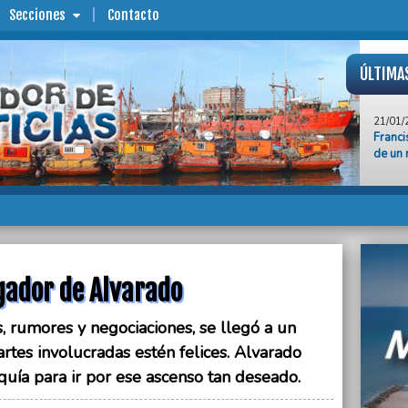
Secciones
Contacto
ÚLTIMA
21/01/
Franci
de un 
21/01/
Secues
previa
21/01/
Jocke
ugador de Alvarado
21/01/
Walter
s, rumores y negociaciones, se llegó a un
21/01/
rtes involucradas estén felices. Alvarado
El int
Rogeli
quía para ir por ese ascenso tan deseado.
21/01/