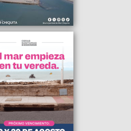
an en un plan estratégico para potenciar
mplejo Punta Mogotes
2021 18:20
oyano pidió lugares para el
alismo en las listas del Frente de Todos
2021 18:09
ada del verde, el dólar blue cerró en
2021 15:04
 Accardi y Nico Vázquez sobrevivieron
rumbe en el edificio de Miami
2021 14:36
seo MAR reabre sus puertas
2021 12:09
maron 14 fallecimientos y 249 nuevos
de coronavirus en Gral Pueyrredon