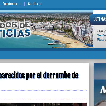
Secciones
Contacto
ÚLTIMA
24/06/
Según 
Plata 
24/06/
Dos es
reanud
24/06/
Aprueb
derech
natato
parecidos por el derrumbe de
24/06/
“Si qu
debemo
sostuv
24/06/