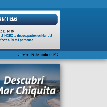
S NOTICIAS
2021 20:45
el INDEC la desocupación en Mar del
afecta a 29 mil personas
2021 20:44
cuelas de Mar del Plata no podrán
ar la presencialidad el próximo lunes
Jueves - 24 de Junio de 2021
2021 20:16
an exención del pago de tasas y
os municipales para gimnasios,
rios y cines
2021 18:40
eremos presencialidad en las escuelas,
s disminuir la actividad social”,
o el Dr. Alejandro Ferro
2021 18:23