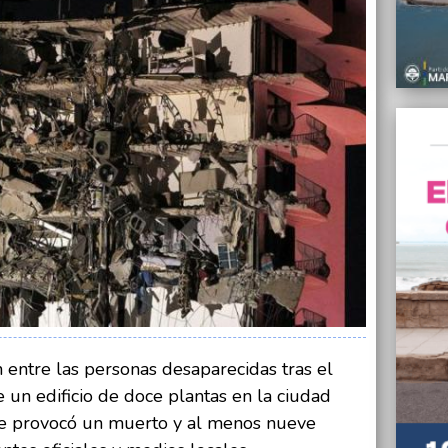
Trabaj
el co
24/06/
Hugo M
sindic
24/06/
Dispar
$170
24/06/
Gimena
al der
24/06/
El Mu
24/06/
Confir
casos 
 entre las personas desaparecidas tras el
n edificio de doce plantas en la ciudad
e provocó un muerto y al menos nueve