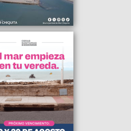
an en un plan estratégico para potenciar
mplejo Punta Mogotes
2021 18:20
oyano pidió lugares para el
alismo en las listas del Frente de Todos
2021 18:09
ada del verde, el dólar blue cerró en
2021 15:04
 Accardi y Nico Vázquez sobrevivieron
rumbe en el edificio de Miami
2021 14:36
seo MAR reabre sus puertas
2021 12:09
maron 14 fallecimientos y 249 nuevos
de coronavirus en Gral Pueyrredon