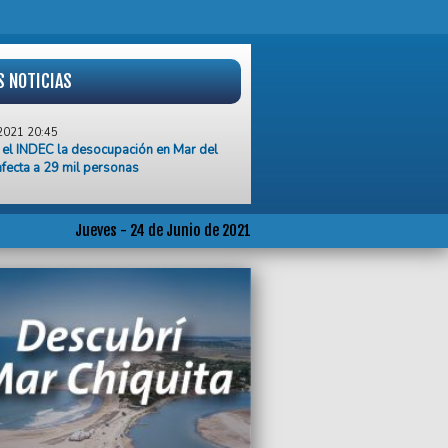
S NOTICIAS
2021 20:45
el INDEC la desocupación en Mar del
afecta a 29 mil personas
2021 20:44
cuelas de Mar del Plata no podrán
ar la presencialidad el próximo lunes
Jueves - 24 de Junio de 2021
2021 20:16
an exención del pago de tasas y
os municipales para gimnasios,
rios y cines
2021 18:40
eremos presencialidad en las escuelas,
s disminuir la actividad social”,
o el Dr. Alejandro Ferro
2021 18:23