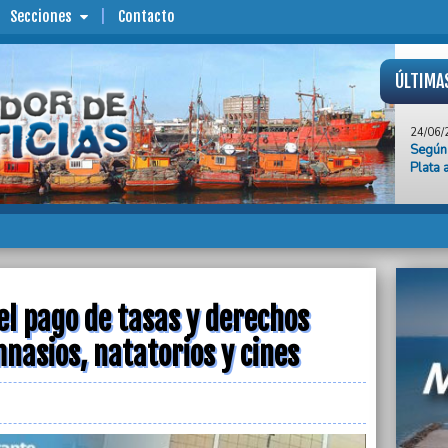
Secciones
Contacto
ÚLTIMA
24/06/
Según 
Plata 
24/06/
Dos es
reanud
24/06/
Aprueb
derech
l pago de tasas y derechos
natato
nasios, natatorios y cines
24/06/
“Si qu
debemo
sostuv
24/06/