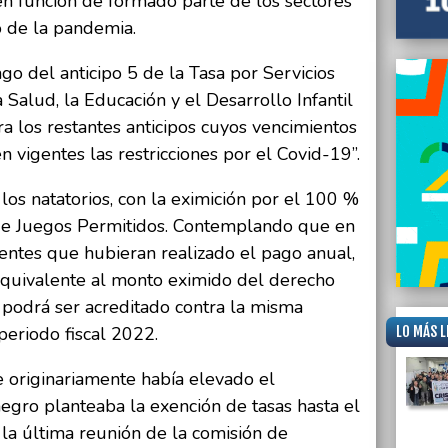
 en función de formado parte de los sectores
o de la pandemia.
go del anticipo 5 de la Tasa por Servicios
 Salud, la Educación y el Desarrollo Infantil
ara los restantes anticipos cuyos vencimientos
 vigentes las restricciones por el Covid-19”.
los natatorios, con la eximición por el 100 %
de Juegos Permitidos. Contemplando que en
entes que hubieran realizado el pago anual,
equivalente al monto eximido del derecho
odrá ser acreditado contra la misma
LO MÁS L
periodo fiscal 2022.
 originariamente había elevado el
gro planteaba la exención de tasas hasta el
la última reunión de la comisión de