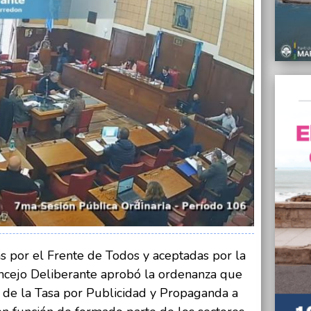
Trabaj
el co
24/06/
Hugo M
sindic
24/06/
Dispar
$170
24/06/
Gimena
al der
24/06/
El Mu
24/06/
Confir
s por el Frente de Todos y aceptadas por la
casos 
oncejo Deliberante aprobó la ordenanza que
de la Tasa por Publicidad y Propaganda a