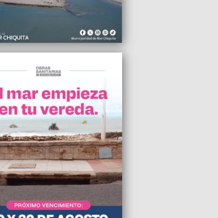
ís va a una catástrofe, todos tienen la
 del FMI, necesitamos una izquierda
”, dijo Alejandro Bodart
2023 18:55
obó la ordenanza impulsada por el
ivo que lleva alivio al sector avícola
do por la gripe aviar
2023 18:30
o Massa negó rumores de renuncia
2023 12:09
eron a un sospechoso por el crimen de
iana en el barrio Chauvín
2023 11:59
icipio retiró más de 130 toneladas de
os y reparó más de 140 cuadras en el
o
2023 11:55
negro y sus funcionarios eligen mentir
cultar que no tienen un proyecto de
”, cuestionó el edil del FdT, Miguel