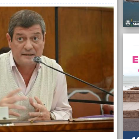
“El pa
agenda
fuerte
09/06/
Se apr
Ejecut
afecta
09/06/
Sergi
09/06/
Detuvi
la anc
09/06/
El Mun
residu
Puert
09/06/
“Monte
para o
ciudad