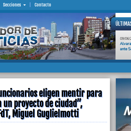
Secciones
Contacto
ÚLTIMA
09/06/
Alvara
ante S
09/06/
Pese a
acatam
munic
09/06/
Milagr
los 4 
ncionarios eligen mentir para
selva
n un proyecto de ciudad”,
09/06/
La Tot
 FdT, Miguel Guglielmotti
cárcel
09/06/