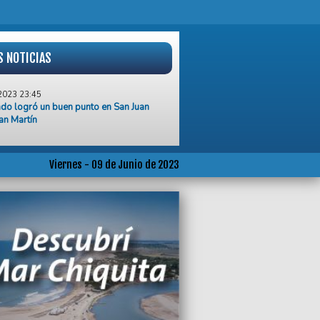
S NOTICIAS
2023 23:45
do logró un buen punto en San Juan
an Martín
2023 19:50
 las amenazas del Ejecutivo, hubo alto
iento al paro de auxiliares docentes
Viernes - 09 de Junio de 2023
ipales
2023 19:43
o en Colombia, encuentran con vida a
niños desaparecidos hace 40 días en la
2023 19:32
a Santillán fue condenado a 5 años de
 por violencia de género
2023 19:09